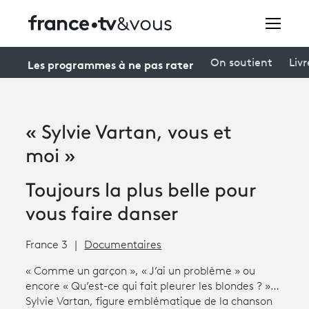
Rechercher
Les programmes à ne pas rater
On soutient
Livr
Festivals
« Sylvie Vartan, vous et
Creators
moi »
À la une
Toujours la plus belle pour
Participer et assister à une émission
vous faire danser
À votre écoute
France 3
Documentaires
Productions et innovation
« Comme un garçon », « J’ai un problème » ou
encore « Qu’est-ce qui fait pleurer les blondes ? »…
Programme
tv
Sylvie Vartan, figure emblématique de la chanson