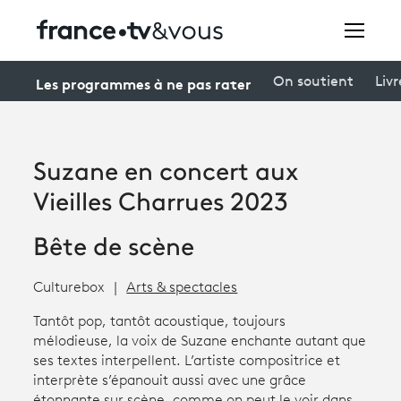
Rechercher
Les programmes à ne pas rater
On soutient
Livr
Festivals
Suzane en concert aux
Creators
Vieilles Charrues 2023
À la une
Bête de scène
Participer et assister à une émission
Culturebox
Arts & spectacles
À votre écoute
Tantôt pop, tantôt acoustique, toujours
mélodieuse, la voix de Suzane enchante autant que
Productions et innovation
ses textes interpellent. L’artiste compositrice et
interprète s’épanouit aussi avec une grâce
Programme
tv
étonnante sur scène, comme on peut le voir dans