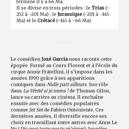
termine il y a 66 Ma.
Il se divise en trois périodes : le
Trias
(–
252 à –201 Ma) ; le
Jurassique
(–201 à –145
Ma) et le
Crétacé
(–145 à –66 Ma)
Le comédien
José Garcia
nous raconte cette
épopée. Formé au Cours Florent et à l’école du
cirque Annie Fratellini, il s’impose dans les
années 1990 grâce à ses apparitions
comiques dans
Nulle part ailleurs
. Son rôle
dans
La Vérité si je mens !
de Thomas Gilou,
lance sa carrière au cinéma. Il enchaîne
ensuite avec des comédies populaires
comme
Jet Set
de Fabien Onteniente, Ces
dernières années, il diversifie encore ses
choix en travaillant entre autres avec Anne Le
Ny (
Dis-moi juste que tu m’aimes
), Jennifer