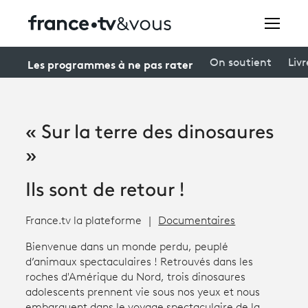
Rechercher
Les programmes à ne pas rater
On soutient
Livr
Festivals
« Sur la terre des dinosaures
Creators
»
À la une
Ils sont de retour !
Participer et assister à une émission
France.tv la plateforme
Documentaires
À votre écoute
Bienvenue dans un monde perdu, peuplé
d’animaux spectaculaires ! Retrouvés dans les
Productions et innovation
roches d'Amérique du Nord, trois dinosaures
adolescents prennent vie sous nos yeux et nous
Programme
tv
embarquent dans le voyage spectaculaire de la