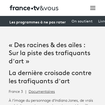
Rechercher
Les programmes à ne pas rater
On soutient
Livr
Festivals
« Des racines & des ailes :
Creators
Sur la piste des trafiquants
À la une
d’art »
Participer et assister à une émission
La dernière croisade contre
À votre écoute
les trafiquants d’art
Productions et innovation
France 3
Documentaires
Programme
tv
À l’image du personnage d’Indiana Jones, de vrais