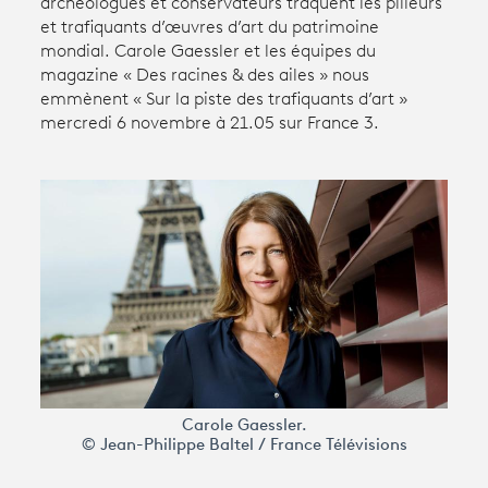
archéologues et conservateurs traquent les pilleurs
et trafiquants d’œuvres d’art du patrimoine
mondial. Carole Gaessler et les équipes du
Avantages fidélité
magazine « Des racines & des ailes » nous
emmènent « Sur la piste des trafiquants d’art »
connexion
mercredi 6 novembre à 21.05 sur France 3.
Carole Gaessler.
© Jean-Philippe Baltel / France Télévisions