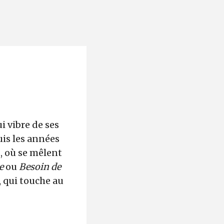
i vibre de ses
is les années
s, où se mêlent
e
ou
Besoin de
, qui touche au