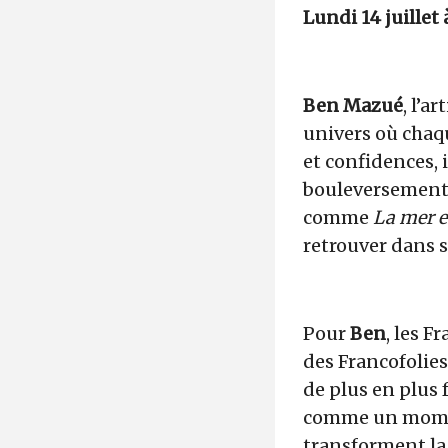
Lundi 14 juillet 
Ben Mazué
, l’a
univers où chaq
et confidences, 
bouleversements 
comme
La mer e
retrouver dans s
Pour
Ben
, les F
des Francofolies
de plus en plus f
comme un moment 
transforment la