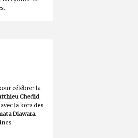
es.
pour célébrer la
tthieu Chedid
,
avec la kora des
mata Diawara
.
cines