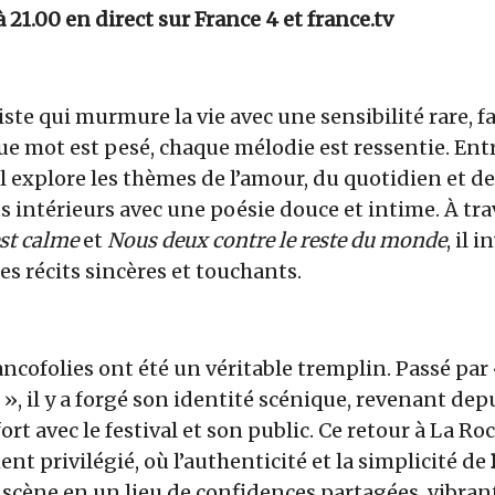
à 21.00 en direct sur France 4 et france.tv
rtiste qui murmure la vie avec une sensibilité rare,
ue mot est pesé, chaque mélodie est ressentie. Ent
il explore les thèmes de l’amour, du quotidien et d
intérieurs avec une poésie douce et intime. À trav
st calme
et
Nous deux contre le reste du monde
, il 
es récits sincères et touchants.
rancofolies ont été un véritable tremplin. Passé par
 », il y a forgé son identité scénique, revenant dep
ort avec le festival et son public. Ce retour à La R
privilégié, où l’authenticité et la simplicité de
 scène en un lieu de confidences partagées, vibran