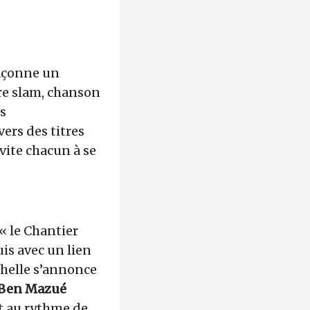
 façonne un
re slam, chanson
es
ers des titres
invite chacun à se
 « le Chantier
uis avec un lien
ochelle s’annonce
Ben Mazué
t au rythme de