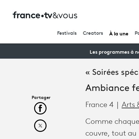
À la une
Festivals
Creators
P
Les programmes à ne
« Soirées spéc
Ambiance fe
Partager
France 4
Arts 
Partager cet article sur Facebook
Comme chaque ét
Partager cet article sur X
couvre, tout au 