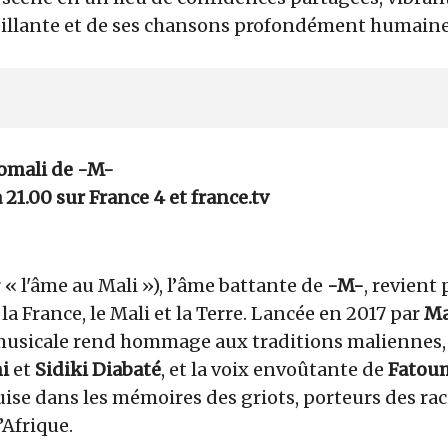
eillante et de ses chansons profondément humain
omali de -M-
à 21.00 sur France 4 et france.tv
 « l'âme au Mali »), l’âme battante de
-M-
, revient 
la France, le Mali et la Terre. Lancée en 2017 par
Ma
musicale rend hommage aux traditions maliennes, 
ni
et
Sidiki Diabaté
, et la voix envoûtante de
Fatou
ise dans les mémoires des griots, porteurs des ra
’Afrique.