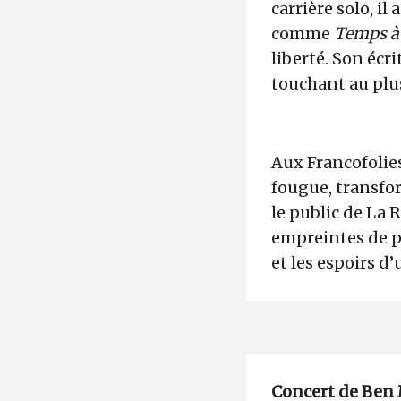
carrière solo, i
comme
Temps à
liberté. Son écr
touchant au plus
Aux Francofolie
fougue, transf
le public de La 
empreintes de p
et les espoirs d
Concert de Ben