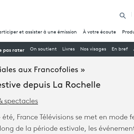
Reche
articiper et assister à une émission
À votre écoute
Produ
 pas rater
On soutient
Livres
Nos visages
En bref
iales aux Francofolies »
stive depuis La Rochelle
& spectacles
é, France Télévisions se met en mode fe
long de la période estivale, les événements