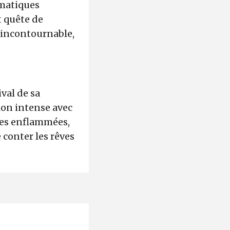
ématiques
t quête de
u incontournable,
ival de sa
on intense avec
lles enflammées,
conter les rêves