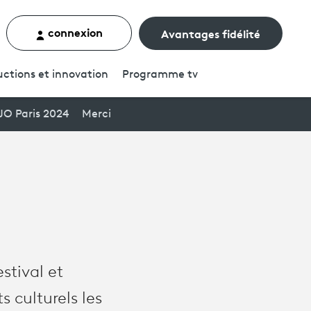
connexion
Avantages fidélité
rcher un contenu
ctions et innovation
Programme
tv
JO Paris 2024
Merci
stival et
 culturels les