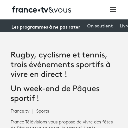
Rechercher
Les programmes à ne pas rater
On soutient
Livr
Festivals
Rugby, cyclisme et tennis,
Creators
trois événements sportifs à
À la une
vivre en direct !
Participer et assister à une émission
Un week-end de Pâques
sportif !
À votre écoute
Productions et innovation
France.tv
Sports
Programme
tv
France Télévisions vous propose de vivre des fêtes