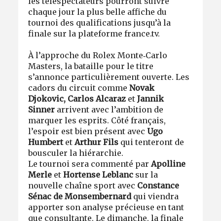
les téléspectateurs pourront suivre
chaque jour la plus belle affiche du
tournoi des qualifications jusqu
’
à la
finale sur la plateforme france.tv.
À l’approche du Rolex Monte‑Carlo
Masters, la bataille pour le titre
s
’
annonce particulièrement ouverte. Les
cadors du circuit comme
Novak
Djokovic, Carlos Alcaraz
et
Jannik
Sinner
arrivent avec l’ambition de
marquer les esprits. Côté français,
l’espoir est bien présent avec
Ugo
Humbert
et
Arthur Fils
qui tenteront de
bousculer la hiérarchie.
Le tournoi sera commenté par
Apolline
Merle
et
Hortense Leblanc
sur la
nouvelle chaîne sport avec
Constance
Sénac de Monsembernard
qui viendra
apporter son analyse précieuse en tant
que consultante. Le dimanche, la finale