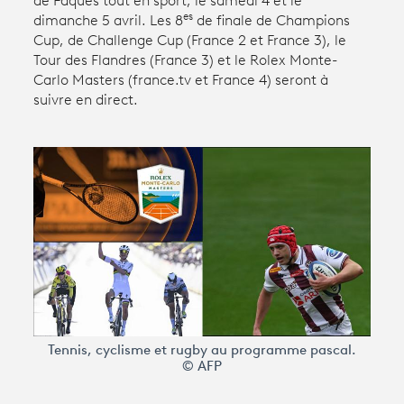
de Pâques tout en sport, le samedi 4 et le
es
dimanche 5 avril. Les 8
de finale de Champions
Cup, de Challenge Cup (France 2 et France 3), le
Avantages fidélité
Tour des Flandres (France 3) et le Rolex Monte-
Carlo Masters (france.tv et France 4) seront à
connexion
suivre en direct.
Tennis, cyclisme et rugby au programme pascal.
© AFP