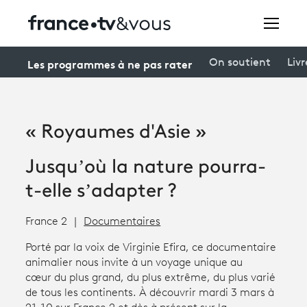
Rechercher
Les programmes à ne pas rater
On soutient
Livr
Festivals
« Royaumes d'Asie »
Creators
Jusqu’où la nature pourra-
À la une
t-elle s’adapter ?
Participer et assister à une émission
France 2
Documentaires
À votre écoute
Porté par la voix de Virginie Efira, ce documentaire
Productions et innovation
animalier nous invite à un voyage unique au
cœur du plus grand, du plus extrême, du plus varié
Programme
tv
de tous les continents. À découvrir mardi 3 mars à