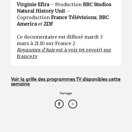
Virginie Efira
– Production
BBC Studios
Natural History Unit
–
Coproduction
France Télévisions
,
BBC
America
et
ZDF
Ce documentaire est diffusé mardi 3
mars à 21.10 sur France 2
Royaumes d'Asie
est à voir (et revoir) sur
france.tv
Voir la grille des programmes TV disponibles cette
semaine
Partager
Partager cet article sur Face
Partager cet article sur