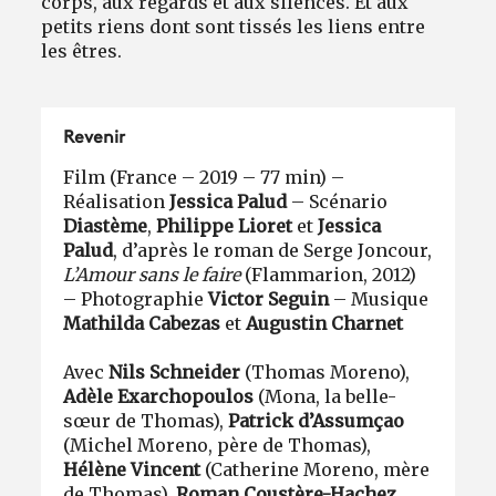
corps, aux regards et aux silences. Et aux
petits riens dont sont tissés les liens entre
les êtres.
Revenir
Film (France – 2019 – 77 min) –
Réalisation
Jessica Palud
– Scénario
Diastème
,
Philippe Lioret
et
Jessica
Palud
, d’après le roman de Serge Joncour,
L’Amour sans le faire
(Flammarion, 2012)
– Photographie
Victor Seguin
– Musique
Mathilda Cabezas
et
Augustin Charnet
Avec
Nils Schneider
(Thomas Moreno),
Adèle Exarchopoulos
(Mona, la belle-
sœur de Thomas),
Patrick d’Assumçao
(Michel Moreno, père de Thomas),
Hélène Vincent
(Catherine Moreno, mère
de Thomas),
Roman Coustère-Hachez