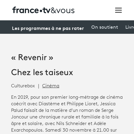
Rechercher
Les programmes à ne pas rater
On soutient
Livr
Festivals
« Revenir »
Creators
Chez les taiseux
À la une
Culturebox
Cinéma
Participer et assister à une émission
En 2019, pour son premier long-métrage de cinéma
À votre écoute
coécrit avec Diastème et Philippe Lioret, Jessica
Palud faisait de la matière d’un roman de Serge
Productions et innovation
Joncour une chronique rurale et familiale à la fois
âpre et solaire, avec Nils Schneider et Adèle
Programme
tv
Exarchopoulos. Samedi 30 novembre à 21.00 sur