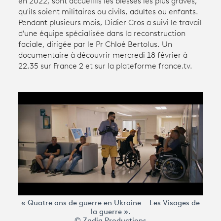
en 2022, sont accueillis les blessés les plus graves,
qu'ils soient militaires ou civils, adultes ou enfants.
Pendant plusieurs mois, Didier Cros a suivi le travail
Avantages fidélité
d'une équipe spécialisée dans la reconstruction
faciale, dirigée par le Pr Chloé Bertolus. Un
connexion
documentaire à découvrir mercredi 18 février à
22.35 sur France 2 et sur la plateforme france.tv.
« Quatre ans de guerre en Ukraine – Les Visages de
la guerre ».