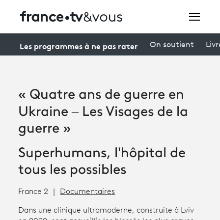
Rechercher
Les programmes à ne pas rater
On soutient
Livr
Festivals
« Quatre ans de guerre en
Creators
Ukraine – Les Visages de la
À la une
guerre »
Participer et assister à une émission
Superhumans, l'hôpital de
À votre écoute
tous les possibles
Productions et innovation
France 2
Documentaires
Programme
tv
Dans une clinique ultramoderne, construite à Lviv