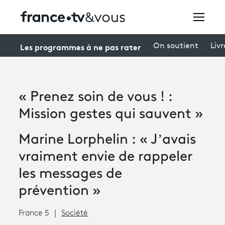
Rechercher
Les programmes à ne pas rater
On soutient
Livr
Festivals
« Prenez soin de vous ! :
Creators
Mission gestes qui sauvent »
À la une
Marine Lorphelin : « J’avais
Participer et assister à une émission
vraiment envie de rappeler
À votre écoute
les messages de
prévention »
Productions et innovation
France 5
Société
Programme
tv