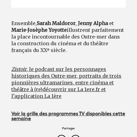
Ensemble,
Sarah Maldoror
,
Jenny Alpha
et
Marie-Josèphe Yoyotte
illustrent parfaitement
la place incontournable des Outre-mer dans
la construction du cinéma et du théâtre
français du XX
ᵉ
siècle.
Zistoir
, le podcast sur les personnages
historiques des Outre-mer, portraits de trois
pionnières ultramarines, entre cinéma et
théâtre à (re)découvrir sur La 1ere.fr et
l’application La 1ère
Voir la grille des programmes TV disponibles cette
semaine
Partager