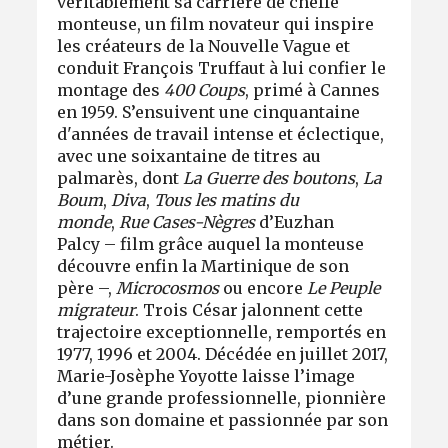
véritablement sa carrière de cheffe
monteuse, un film novateur qui inspire
les créateurs de la Nouvelle Vague et
conduit François Truffaut à lui confier le
montage des
400 Coups
, primé à Cannes
en 1959. S’ensuivent une cinquantaine
d'années de travail intense et éclectique,
avec une soixantaine de titres au
palmarès, dont
La Guerre des boutons
,
La
Boum
,
Diva
,
Tous les matins du
monde
,
Rue Cases-Nègres
d’Euzhan
Palcy – film grâce auquel la monteuse
découvre enfin la Martinique de son
père –,
Microcosmos
ou encore
Le Peuple
migrateur
. Trois César jalonnent cette
trajectoire exceptionnelle, remportés en
1977, 1996 et 2004. Décédée en juillet 2017,
Marie-Josèphe Yoyotte laisse l’image
d’une grande professionnelle, pionnière
dans son domaine et passionnée par son
métier.