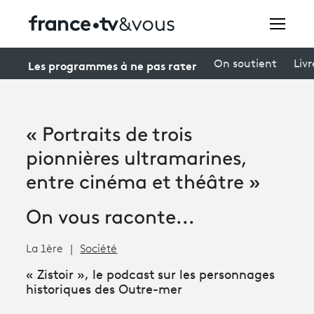
Rechercher
Les programmes à ne pas rater
On soutient
Livr
Festivals
« Portraits de trois
Creators
pionnières ultramarines,
À la une
entre cinéma et théâtre »
Participer et assister à une émission
On vous raconte...
À votre écoute
La 1ère
Société
Productions et innovation
« Zistoir », le podcast sur les personnages
historiques des Outre-mer
Programme
tv