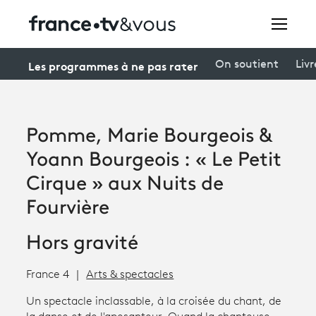
Rechercher
Les programmes à ne pas rater
On soutient
Livr
Festivals
Pomme, Marie Bourgeois &
Creators
Yoann Bourgeois : « Le Petit
À la une
Cirque » aux Nuits de
Fourvière
Participer et assister à une émission
Hors gravité
À votre écoute
Productions et innovation
France 4
Arts & spectacles
Programme
tv
Un spectacle inclassable, à la croisée du chant, de