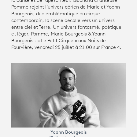
la danse et de l'apesanteur. Quand la chanteuse
Pomme rejoint l’univers aérien de Marie et Yoann
Bourgeois, duo emblématique du cirque
Avantages fidélité
contemporain, la scène décolle vers un univers
entre ciel et Terre. Un univers fantasmé, poétique
connexion
et léger. Pomme, Marie Bourgeois & Yoann
Bourgeois : « Le Petit Cirque » aux Nuits de
Fourvière, vendredi 25 juillet à 21.00 sur France 4.
Yoann Bourgeois