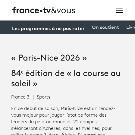
Rechercher
Les programmes à ne pas rater
On soutient
Livr
Festivals
« Paris-Nice 2026 »
Creators
84ᵉ édition de « la course au
À la une
soleil »
Participer et assister à une émission
France 3
Sports
À votre écoute
En ce début de saison, Paris-Nice est un rendez-
vous majeur pour jauger l’état de forme des
Productions et innovation
leaders du peloton mondial. 22 équipes
Programme
tv
s’élanceront d’Achères, dans les Yvelines, pour