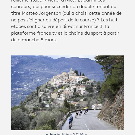
rallier le stade Riviera, à Nice. Et parmi ces
coureurs, qui pour succéder au double tenant du
titre Matteo Jorgenson (qui a choisi cette année de
Avantages fidélité
ne pas s’aligner au départ de la course) ? Les huit
étapes sont à suivre en direct sur France 3, la
connexion
plateforme france.tv et la chaîne du sport à partir
du dimanche 8 mars.