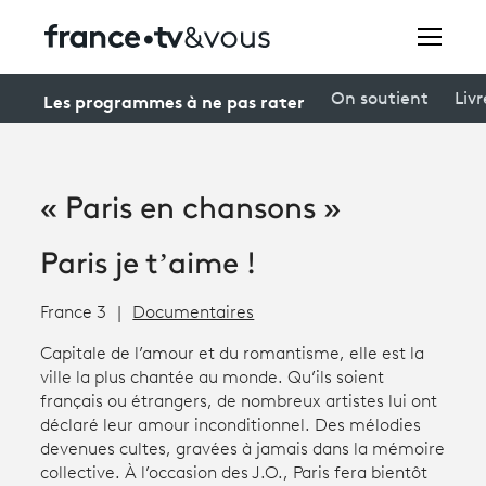
Rechercher
Les programmes à ne pas rater
On soutient
Livr
Festivals
« Paris en chansons »
Creators
Paris je t’aime !
À la une
France 3
Documentaires
Participer et assister à une émission
Capitale de l’amour et du romantisme, elle est la
À votre écoute
ville la plus chantée au monde. Qu’ils soient
français ou étrangers, de nombreux artistes lui ont
Productions et innovation
déclaré leur amour inconditionnel. Des mélodies
devenues cultes, gravées à jamais dans la mémoire
Programme
tv
collective. À l’occasion des J.O., Paris fera bientôt