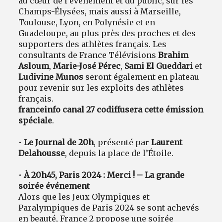
au cœur de l’événement et du public, sur les
Champs-Élysées, mais aussi à Marseille,
Toulouse, Lyon, en Polynésie et en
Guadeloupe, au plus près des proches et des
supporters des athlètes français. Les
consultants de France Télévisions
Brahim
Asloum
,
Marie-José Pérec
,
Sami El Gueddari
et
Ludivine Munos
seront également en plateau
pour revenir sur les exploits des athlètes
français.
franceinfo canal 27 codiffusera cette émission
spéciale
.
•
Le Journal de 20h
, présenté par
Laurent
Delahousse
, depuis la place de l’Étoile.
•
À
20h45, Paris 2024 : Merci ! – La grande
soirée événement
Alors que les Jeux Olympiques et
Paralympiques de Paris 2024 se sont achevés
en beauté, France 2 propose une soirée