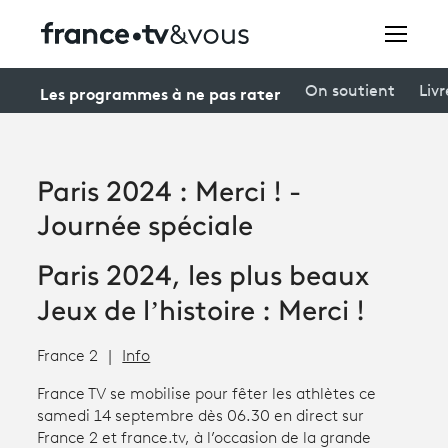
Rechercher
Les programmes à ne pas rater
On soutient
Livr
Festivals
Paris 2024 : Merci ! -
Creators
Journée spéciale
À la une
Paris 2024, les plus beaux
Participer et assister à une émission
Jeux de l’histoire : Merci !
À votre écoute
France 2
Info
Productions et innovation
France TV se mobilise pour fêter les athlètes ce
samedi 14 septembre dès 06.30 en direct sur
Programme
tv
France 2 et france.tv, à l’occasion de la grande