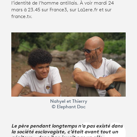
l’identité de l’homme antillais. À voir mardi 24
mars à 23.45 sur France3, sur La1ere.fr et sur
france.tv.
Avantages fidélité
connexion
Nahyel et Thierry
© Elephant Doc
Le père pendant longtemps n’a pas existé dans
la société esclavagiste, c’était avant tout un
géniteur… donc il ne jouait pas un rôle