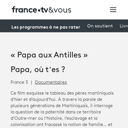
Rechercher
Les programmes à ne pas rater
On soutient
Livr
Festivals
« Papa aux Antilles »
Creators
Papa, où t’es ?
À la une
France 3
Documentaires
Participer et assister à une émission
Ce film esquisse le tableau des pères martiniquais
À votre écoute
d’hier et d’aujourd’hui. À travers la parole de
plusieurs générations de Martiniquais, il interroge
Productions et innovation
la question de la paternité dans ce territoire
d’Outre-mer où l’histoire, l’esclavage et la
Programme
tv
colonisation ont fracassé la notion de famille… et