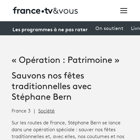
Rechercher
Les programmes à ne pas rater
On soutient
Livr
Festivals
« Opération : Patrimoine »
Creators
Sauvons nos fêtes
À la une
traditionnelles avec
Participer et assister à une émission
Stéphane Bern
À votre écoute
France 3
Société
Productions et innovation
Sur les routes de France, Stéphane Bern se lance
dans une opération spéciale : sauver nos fêtes
Programme
tv
traditionnelles et, avec elles, nos coutumes et nos