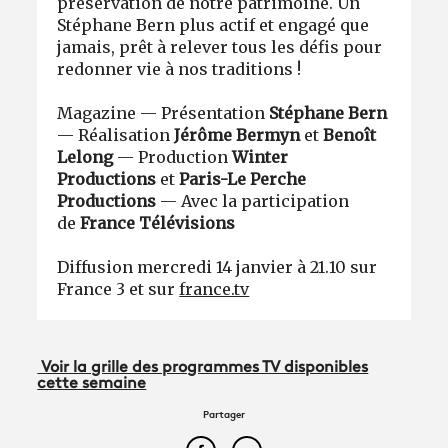
préservation de notre patrimoine. Un
Stéphane Bern plus actif et engagé que
jamais, prêt à relever tous les défis pour
redonner vie à nos traditions !
Magazine — Présentation
Stéphane Bern
— Réalisation
Jérôme Bermyn
et
Benoît
Lelong
—
Production
Winter
Productions
et
Paris-Le Perche
Productions
— Avec la participation
de
France Télévisions
Diffusion mercredi 14 janvier à 21.10 sur
France 3 et sur
france.tv
Voir la grille des programmes TV disponibles
cette semaine
Partager