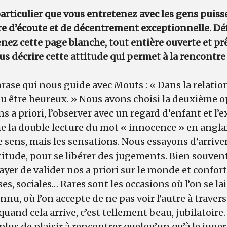
particulier que vous entretenez avec les gens puisse
e d’écoute et de décentrement exceptionnelle. Déf
nez cette page blanche, tout entière ouverte et prê
ous décrire cette attitude qui permet à la rencontr
phrase qui nous guide avec Mouts : « Dans la relation
ou être heureux. » Nous avons choisi la deuxième o
ans a priori, l’observer avec un regard d’enfant et 
e la double lecture du mot « innocence » en anglais
e sens, mais les sensations. Nous essayons d’arriver
titude, pour se libérer des jugements. Bien souven
sayer de valider nos a priori sur le monde et confo
ses, sociales… Rares sont les occasions où l’on se l
nnu, où l’on accepte de ne pas voir l’autre à traver
 quand cela arrive, c’est tellement beau, jubilatoire.
i plus de plaisir à rencontrer quelqu’un qu’à le juge