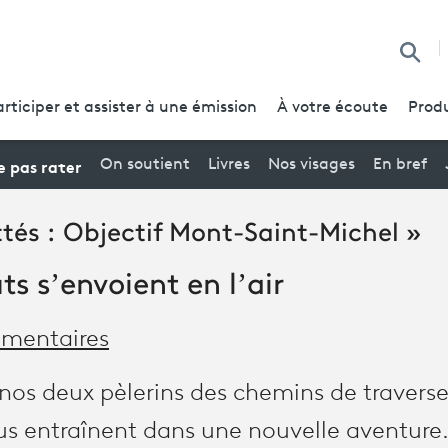
Reche
articiper et assister à une émission
À votre écoute
Produ
 pas rater
On soutient
Livres
Nos visages
En bref
ttés : Objectif Mont-Saint-Michel »
s s’envoient en l’air
mentaires
nos deux pèlerins des chemins de traverse,
us entraînent dans une nouvelle aventure. 