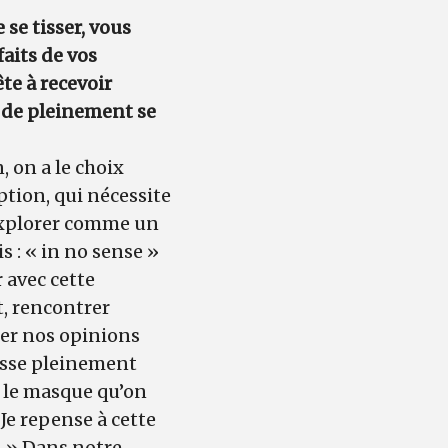
 se tisser, vous
aits de vos
te à recevoir
e de pleinement se
, on a le choix
ption, qui nécessite
l’explorer comme un
 : « in no sense »
 avec cette
t, rencontrer
rter nos opinions
aisse pleinement
s le masque qu’on
 Je repense à cette
r. » Dans notre