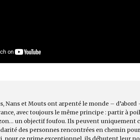
s, Nans et Mouts ont arpenté le monde – d’abord –
rance, avec toujours le même principe : partir à poi
izon… un objectif foufou. Ils peuvent uniquement 
olidarité des personnes rencontrées en chemin pour
ci, pour ce prime exceptionnel, ils débutent leur n