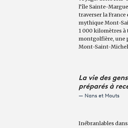
l’île Sainte-Margue
traverser la France
mythique Mont-Saint
1 000 kilomètres à t
montgolfière, une p
Mont-Saint-Michel…
La vie des gens
préparés à rec
Nans et Mouts
Inébranlables dans 