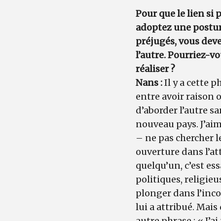
Pour que le lien si 
adoptez une postur
préjugés, vous deve
l’autre. Pourriez-v
réaliser ?
Nans :
Il y a cette 
entre avoir raison 
d’aborder l’autre s
nouveau pays. J’aim
– ne pas chercher l
ouverture dans l’at
quelqu’un, c’est es
politiques, religieu
plonger dans l’inco
lui a attribué. Mais
autre phrase : « J’a