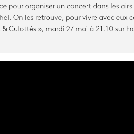
nce pour organiser un concert dans les air
el. On les retrouve, pour vivre avec eux 
 & Culottés », mardi 27 mai à 21.10 sur Fr