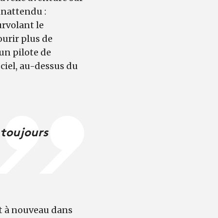
inattendu :
urvolant le
ourir plus de
 un pilote de
 ciel, au-dessus du
 toujours
nt à nouveau dans