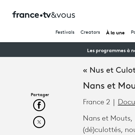
À la une
Festivals
Creators
P
Les programmes à ne
« Nus et Culo
Nans et Mout
Partager
France 2
Docu
Partager cet article sur Facebook
Nans et Mouts, 
Partager cet article sur X
(dé)culottés, no