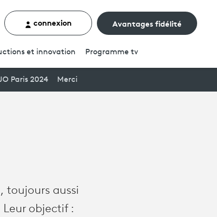
connexion
Avantages fidélité
rcher un contenu
ctions et innovation
Programme
tv
JO Paris 2024
Merci
 toujours aussi
Leur objectif :