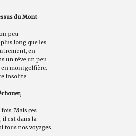
dessus du Mont-
 un peu
 plus long que les
 autrement, en
ns un rêve un peu
u en montgolfière.
e insolite.
’échouer,
fois. Mais ces
 il est dans la
si tous nos voyages.