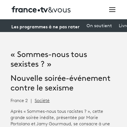
Rechercher
Les programmes à ne pas rater
On soutient
Livr
Festivals
« Sommes-nous tous
Creators
sexistes ? »
À la une
Nouvelle soirée-événement
Participer et assister à une émission
contre le sexisme
À votre écoute
France 2
Société
Productions et innovation
Après « Sommes-nous tous racistes ? », cette
grande soirée inédite, présentée par Marie
Programme
tv
Portolano et Jamy Gourmaud, se consacre à une