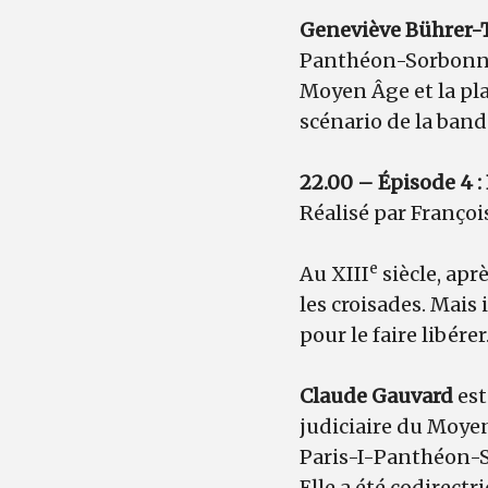
Geneviève Bührer-
Panthéon-Sorbonne.
Moyen Âge et la pla
scénario de la ban
22.00 – Épisode 4 :
Réalisé par Françoi
e
Au XIII
siècle, aprè
les croisades. Mais 
pour le faire libérer
Claude Gauvard
est
judiciaire du Moyen
Paris-I-Panthéon-S
Elle a été codirectr