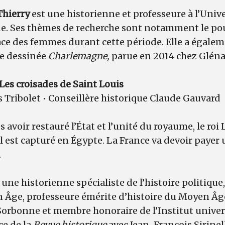
Thierry
est une historienne et professeure à l’Unive
 Ses thèmes de recherche sont notamment le pouv
ce des femmes durant cette période. Elle a égaleme
de dessinée
Charlemagne,
parue en 2014 chez Gléna
 Les croisades de Saint Louis
s Tribolet • Conseillère historique Claude Gauvard
s avoir restauré l’État et l’unité du royaume, le roi
il est capturé en Égypte. La France va devoir payer 
.
 une historienne spécialiste de l’histoire politique,
 Âge, professeure émérite d’histoire du Moyen Âge
orbonne et membre honoraire de l’Institut univers
ice de la
Revue historique
avec Jean-François Sirinell