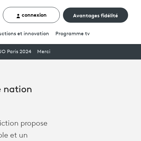
connexion
Avantages fidélité
rcher un contenu
ctions et innovation
Programme
tv
JO Paris 2024
Merci
e nation
fiction propose
ple et un