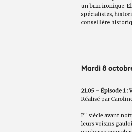
un brin ironique. E
spécialistes, histo
conseillère histori
Mardi 8 octobr
21.05 – Épisode 1 :
Réalisé par Carolin
er
I
siècle avant notr
leurs voisins gaulo
gauloises pour chass