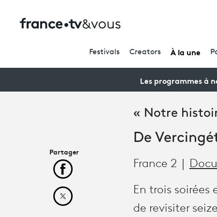
À la une
Festivals
Creators
P
Les programmes à ne
« Notre histoi
De Vercingét
Partager
France 2
Docu
Partager cet article sur Facebook
En trois soirées
Partager cet article sur X
de revisiter sei