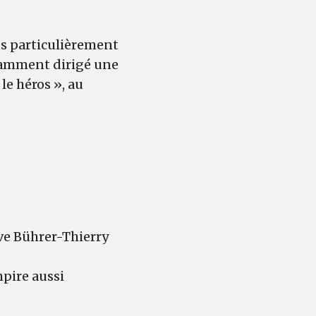
us particulièrement
otamment dirigé une
le héros », au
ève Bührer-Thierry
mpire aussi