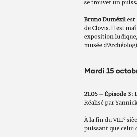
se trouver un puissan
Bruno Dumézil
est 
de Clovis. Il est m
exposition ludique,
musée d’Archéologi
Mardi 15 octob
21.05 – Épisode 3 
Réalisé par Yannick
e
À la fin du VIII
siè
puissant que celui 