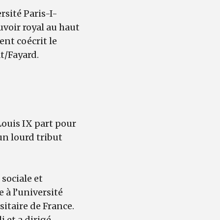
rsité Paris-I-
oir royal au haut
nt coécrit le
t/Fayard.
 Louis IX part pour
un lourd tribut
 sociale et
 à l’université
itaire de France.
i et a dirigé