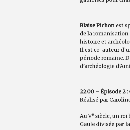
Blaise Pichon
est s
de la romanisation 
histoire et archéo
Il est co-auteur d’
période romaine. De 
d’archéologie d'Am
22.00 – Épisode 2 : 
Réalisé par Carolin
e
Au V
siècle, un ro
Gaule divisée par l