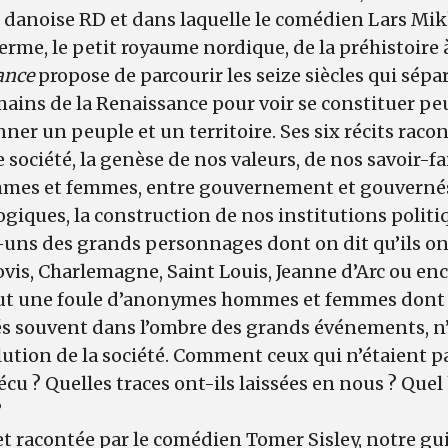
e danoise RD et dans laquelle le comédien Lars Mik
erme, le petit royaume nordique, de la préhistoire à
ance
propose de parcourir les seize siècles qui sépa
mains de la Renaissance pour voir se constituer pe
nner un peuple et un territoire. Ses six récits racon
société, la genèse de nos valeurs, de nos savoir-fai
mes et femmes, entre gouvernement et gouvernés,
giques, la construction de nos institutions polit
uns des grands personnages dont on dit qu’ils ont 
ovis, Charlemagne, Saint Louis, Jeanne d’Arc ou enc
out une foule d’anonymes hommes et femmes dont 
lés souvent dans l’ombre des grands événements, n
lution de la société. Comment ceux qui n’étaient pa
écu ? Quelles traces ont-ils laissées en nous ? Que
?
 et racontée par le comédien Tomer Sisley, notre gu