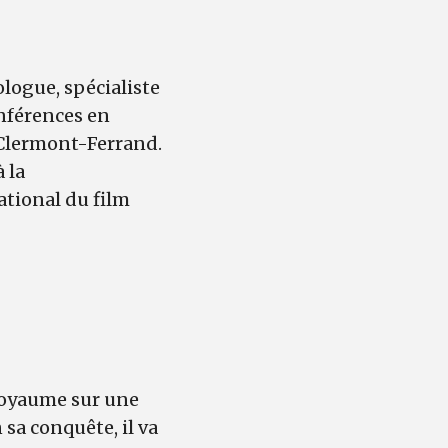
ologue, spécialiste
onférences en
 Clermont-Ferrand.
 la
national du film
 royaume sur une
 sa conquête, il va