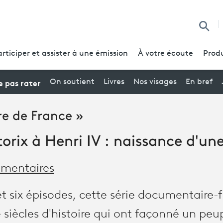
Reche
articiper et assister à une émission
À votre écoute
Produ
 pas rater
On soutient
Livres
Nos visages
En bref
re de France »
orix à Henri IV : naissance d'un
mentaires
 et six épisodes, cette série documentaire-
ze siècles d'histoire qui ont façonné un peu