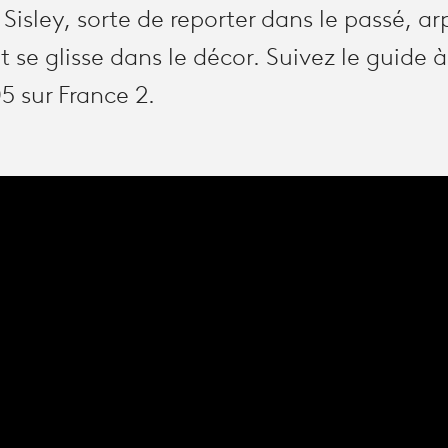
 Sisley, sorte de reporter dans le passé, ar
t se glisse dans le décor. Suivez le guide 
5 sur France 2.