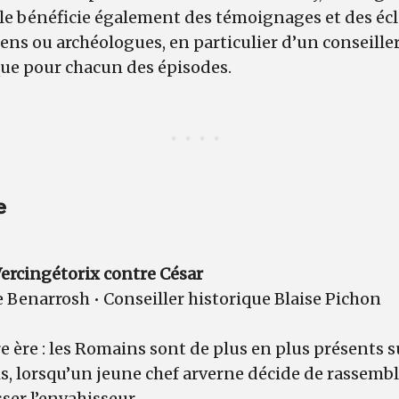
lle bénéficie également des témoignages et des écl
riens ou archéologues, en particulier d’un conseille
que pour chacun des épisodes.
e
 Vercingétorix contre César
e Benarrosh • Conseiller historique Blaise Pichon
e ère : les Romains sont de plus en plus présents su
is, lorsqu’un jeune chef arverne décide de rassembl
er l’envahisseur...