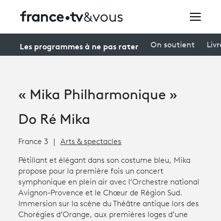
Rechercher
Les programmes à ne pas rater
On soutient
Livr
Festivals
« Mika Philharmonique »
Creators
Do Ré Mika
À la une
France 3
Arts & spectacles
Participer et assister à une émission
Pétillant et élégant dans son costume bleu, Mika
À votre écoute
propose pour la première fois un concert
symphonique en plein air avec l’Orchestre national
Productions et innovation
Avignon-Provence et le Chœur de Région Sud.
Immersion sur la scène du Théâtre antique lors des
Programme
tv
Chorégies d’Orange, aux premières loges d’une