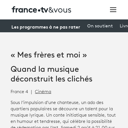
Rechercher
Les programmes à ne pas rater
On soutient
Livr
Festivals
« Mes frères et moi »
Creators
Quand la musique
À la une
déconstruit les clichés
Participer et assister à une émission
France 4
Cinéma
À votre écoute
Sous l’impulsion d’une chanteuse, un ado des
quartiers populaires se découvre un talent pour la
Productions et innovation
musique lyrique. Un conte initiatique sensible, tout
en humour et tendresse, qui célèbre la possibilité
Programme
tv
de rédemption par l’art. Samedi 2 août à 21.00 sur