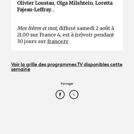
Olivier Loustau
,
Olga Milshtein
,
Loretta
Fajeau-Leffray
…
Mes frères et moi,
diffusé samedi 2 août à
21.00 sur France 4, est à (re)voir pendant
30 jours sur
france.tv
Voir la grille des programmes TV disponibles cette
semaine
Partager
Partager cet article sur Face
Partager cet article sur