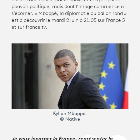
pouvoir politique, mais dont l’image commence à
s’écorner. « Mbappé, la diplomatie du ballon rond »
Avantages fidélité
est à découvrir le mardi 2 juin à 21.05 sur France 5
et sur france.tv.
connexion
Kylian Mbappé.
© Native
Je veux incarner la France, représenter la