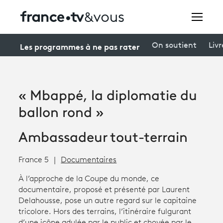
Rechercher
Les programmes à ne pas rater
On soutient
Livr
Festivals
« Mbappé, la diplomatie du
Creators
ballon rond »
À la une
Ambassadeur tout-terrain
Participer et assister à une émission
France 5
Documentaires
À votre écoute
À l’approche de la Coupe du monde, ce
documentaire, proposé et présenté par Laurent
Productions et innovation
Delahousse, pose un autre regard sur le capitaine
tricolore. Hors des terrains, l’itinéraire fulgurant
Programme
tv
d’une icône adulée par le public et choyée par le