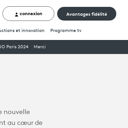
connexion
Avantages fidélité
rcher un contenu
ctions et innovation
Programme
tv
JO Paris 2024
Merci
e nouvelle
nt au cœur de