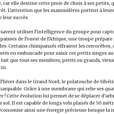
, car elle destine cette proie de choix à ses petits, 
rêt. L’attention que les mammifères portent à leurs
e leur succès.
avent utiliser l’intelligence du groupe pour captu
épaisses de l’ouest de l’Afrique, une troupe prépare
rôles. Certains chimpanzés effraient les cercocèbes, 
stés en embuscade pour saisir ces petits singes au
u fait que tous ses membres, petits ou grands, vieu
tin.
à l’hiver dans le Grand Nord, le polatouche de Sibér
arquable. Grâce à une membrane qui relie ses quat
ler ! Cette évolution lui permet de se déplacer d’arb
 sol. Il est capable de longs vols planés de 50 mètr
économise ainsi une énergie précieuse lorsque la n