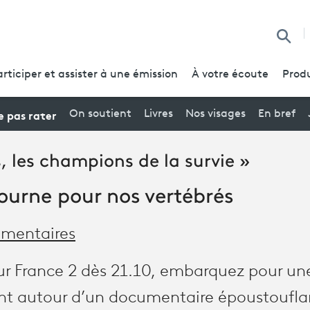
Reche
articiper et assister à une émission
À votre écoute
Produ
 pas rater
On soutient
Livres
Nos visages
En bref
 les champions de la survie »
tourne pour nos vertébrés
mentaires
 sur France 2 dès 21.10, embarquez pour un
nt autour d’un documentaire époustoufla