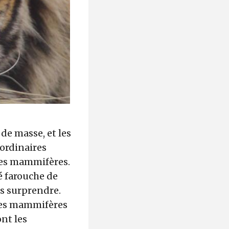
de masse, et les
aordinaires
 les mammifères.
é farouche de
us surprendre.
 les mammifères
nt les