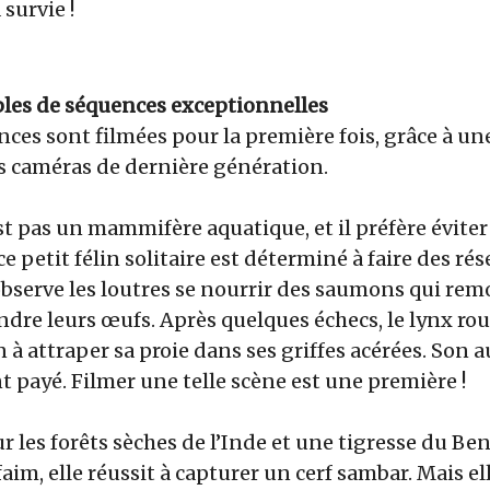
survie !
les de séquences exceptionnelles
ces sont filmées pour la première fois, grâce à u
s caméras de dernière génération.
st pas un mammifère aquatique, et il préfère éviter
ce petit félin solitaire est déterminé à faire des ré
l observe les loutres se nourrir des saumons qui rem
ndre leurs œufs. Après quelques échecs, le lynx roux
n à attraper sa proie dans ses griffes acérées. Son a
 payé. Filmer une telle scène est une première !
ur les forêts sèches de l’Inde et une tigresse du Beng
faim, elle réussit à capturer un cerf sambar. Mais el