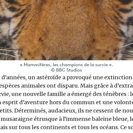
« Mammifères, les champions de la survie ».
© BBC Studios
ns d’années, un astéroïde a provoqué une extinction 
 espèces animales ont disparu. Mais grâce à d’extr
rvie, une nouvelle famille a émergé des ténèbres :
un esprit d’aventure hors du commun et une volont
etits. Déterminés, audacieux, ils ne cessent de no
 musaraigne étrusque à l’immense baleine bleue,
s sur tous les continents et tous les océans. Ce so