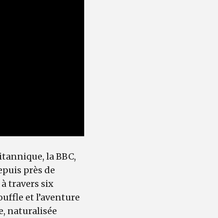
itannique, la BBC,
puis près de
à travers six
ouffle et l’aventure
e, naturalisée