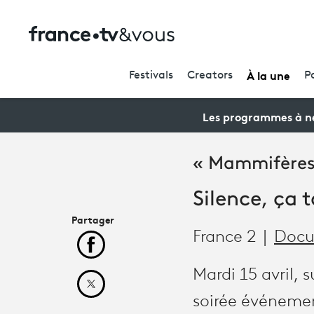
À la une
Festivals
Creators
P
Les programmes à ne
« Mammifères,
Silence, ça 
Partager
France 2
Docu
Partager cet article sur Facebook
Mardi 15 avril,
Partager cet article sur X
soirée événeme