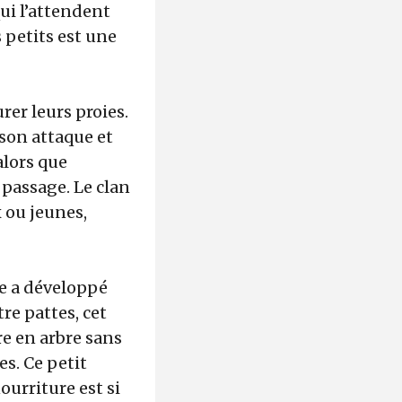
qui l’attendent
 petits est une
rer leurs proies.
 son attaque et
alors que
 passage. Le clan
x ou jeunes,
ie a développé
re pattes, cet
re en arbre sans
es. Ce petit
ourriture est si