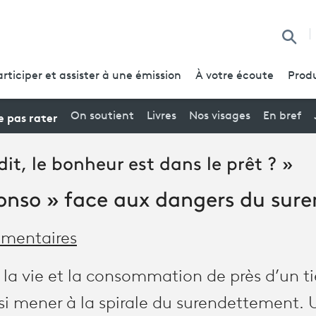
Reche
articiper et assister à une émission
À votre écoute
Produ
 pas rater
On soutient
Livres
Nos visages
En bref
dit, le bonheur est dans le prêt ? »
conso » face aux dangers du sur
mentaires
te la vie et la consommation de près d’un ti
ssi mener à la spirale du surendettement.