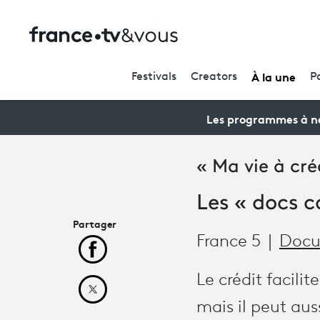
À la une
Festivals
Creators
P
Les programmes à ne
« Ma vie à cré
Les « docs 
Partager
France 5
Docu
Partager cet article sur Facebook
Le crédit facili
Partager cet article sur X
mais il peut au