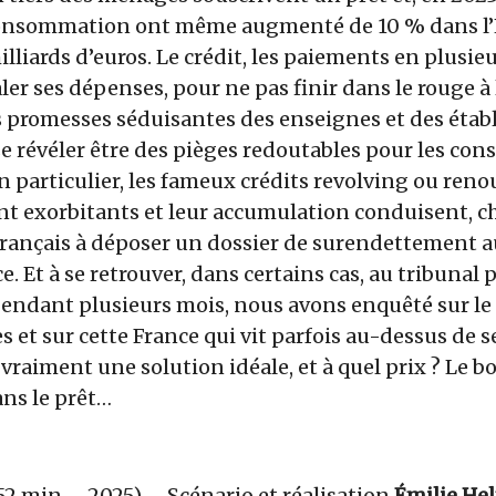
 consommation ont même augmenté de 10 % dans l
lliards d’euros. Le crédit, les paiements en plusieur
aler ses dépenses, pour ne pas finir dans le rouge à 
es promesses séduisantes des enseignes et des éta
se révéler être des pièges redoutables pour les c
en particulier, les fameux crédits revolving ou reno
nt exorbitants et leur accumulation conduisent, c
Français à déposer un dossier de surendettement a
. Et à se retrouver, dans certains cas, au tribunal
Pendant plusieurs mois, nous avons enquêté sur le
s et sur cette France qui vit parfois au-dessus de 
l vraiment une solution idéale, et à quel prix ? Le 
ans le prêt…
2 min – 2025) – Scénario et réalisation
Émilie He