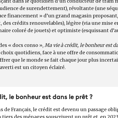
çant dans le quotidien d’un conducteur de tram 
audience de surendettement), révoltante (une séq
pace financement » d’un grand magasin proposant
des crédits renouvelables), légère (via une mise e
aire coloré de jouets) et optimiste (esquissant d’a
.
 des « docs conso »,
Ma vie à crédit, le bonheur est da
 choix quotidiens, face à une offre de consommati
frer que le monde se fait chaque jour plus incertain
erti est un citoyen éclairé.
it, le bonheur est dans le prêt ?
s de Français, le crédit est devenu un passage obl
 tiers des ménages souscrivent un prêt et, en 202