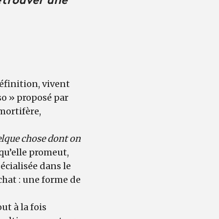
éfinition, vivent
o » proposé par
mortifère,
elque chose dont on
qu’elle promeut,
cialisée dans le
chat : une forme de
t à la fois