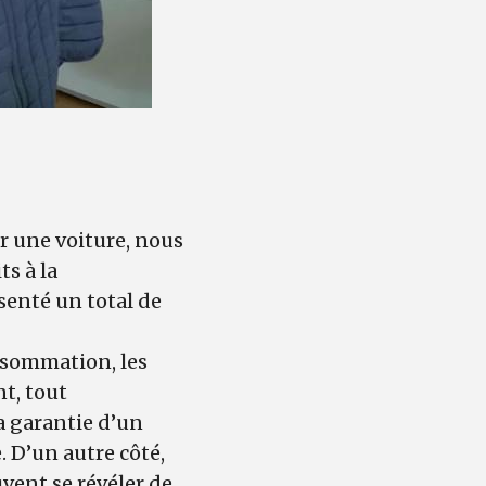
r une voiture, nous
ts à la
enté un total de
nsommation, les
nt, tout
la garantie d’un
. D’un autre côté,
uvent se révéler de