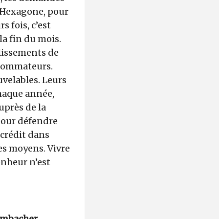
’Hexagone, pour
s fois, c’est
la fin du mois.
blissements de
onsommateurs.
uvelables. Leurs
haque année,
uprès de la
 pour défendre
 crédit dans
ses moyens. Vivre
bonheur n’est
lmbacher
–