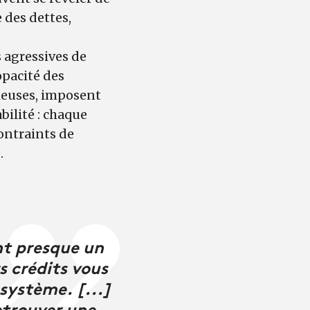
 des dettes,
 agressives de
opacité des
ieuses, imposent
abilité : chaque
ontraints de
.
nt presque un
s crédits vous
 système. [...]
retrouver une