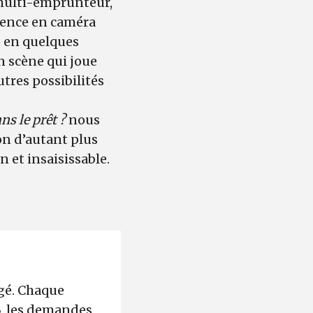
multi-emprunteur,
uence en caméra
, en quelques
n scène qui joue
utres possibilités
ns le prêt ?
nous
on d’autant plus
 et insaisissable.
igé. Chaque
3, les demandes