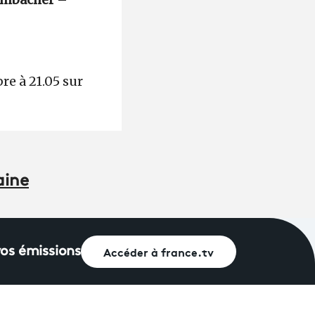
re à 21.05 sur
aine
Accéder à france.tv
vos émissions