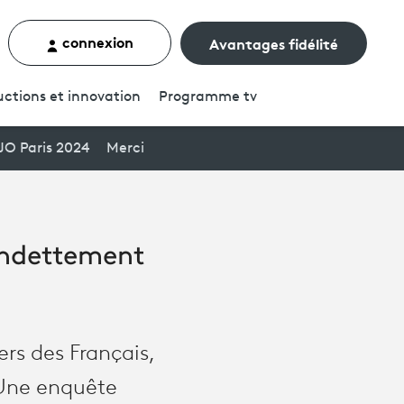
connexion
Avantages fidélité
rcher un contenu
ctions et innovation
Programme
tv
JO Paris 2024
Merci
endettement
ers des Français,
 Une enquête