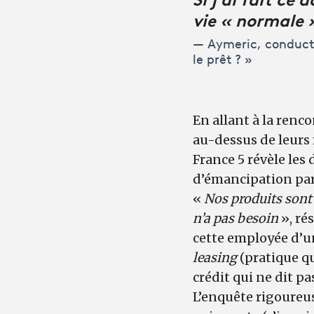
vie « normale 
Aymeric, conducte
le prêt ? »
En allant à la renc
au-dessus de leurs
France 5 révèle les
d’émancipation par
«
Nos produits sont 
n’a pas besoin
», ré
cette employée d’u
leasing
(pratique qu
crédit qui ne dit p
L’enquête rigoureus