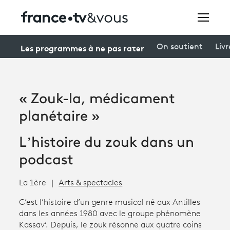
Rechercher
Les programmes à ne pas rater
On soutient
Livr
Festivals
« Zouk-la, médicament
Creators
planétaire »
À la une
L’histoire du zouk dans un
Participer et assister à une émission
podcast
À votre écoute
La 1ère
Arts & spectacles
Productions et innovation
C’est l’histoire d’un genre musical né aux Antilles
dans les années 1980 avec le groupe phénomène
Programme
tv
Kassav’. Depuis, le zouk résonne aux quatre coins