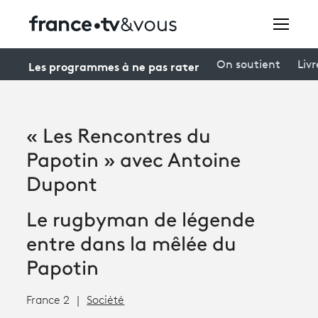
Rechercher
Les programmes à ne pas rater
On soutient
Livr
Festivals
« Les Rencontres du
Creators
Papotin » avec Antoine
À la une
Dupont
Participer et assister à une émission
Le rugbyman de légende
entre dans la mêlée du
À votre écoute
Papotin
Productions et innovation
France 2
Société
Programme
tv