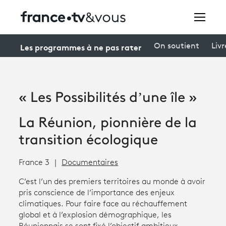
Rechercher
Les programmes à ne pas rater
On soutient
Livr
Festivals
« Les Possibilités d’une île »
Creators
La Réunion, pionnière de la
À la une
transition écologique
Participer et assister à une émission
France 3
Documentaires
À votre écoute
C’est l’un des premiers territoires au monde à avoir
pris conscience de l’importance des enjeux
Productions et innovation
climatiques. Pour faire face au réchauffement
Programme
tv
global et à l’explosion démographique, les