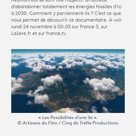
Réunionnais se sont fixé l’objectif ambitieux
d’abandonner totalement les énergies fossiles d’ici
à 2030. Comment y parviennent-ils ? C’est ce que
Avantages fidélité
nous permet de découvrir ce documentaire. À voir
lundi 24 novembre à 00.05 sur France 3, sur
connexion
La1ere.fr et sur france.tv.
« Les Possibilités d'une île ».
© Artisans du Film / Cinq de Trèfle Productions