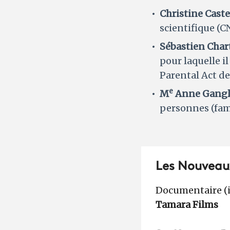
Christine Cast
scientifique (C
Sébastien Char
pour laquelle i
Parental Act d
e
M
Anne Gangl
personnes (fam
Les Nouveau
Documentaire (i
Tamara Films