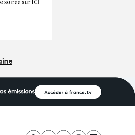
e soirée sur ICI
aine
Accéder à france.tv
vos émissions