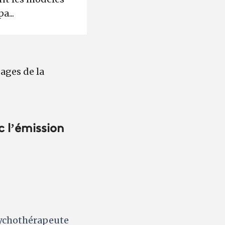
...
ages de la
c l’émission
sychothérapeute