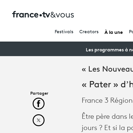
À la une
Festivals
Creators
P
Les programmes à ne
« Les Nouveau
« Pater » d’
Partager
France 3 Région
Partager cet article sur Facebook
Être père dans l
Partager cet article sur X
jours ? Et si la 