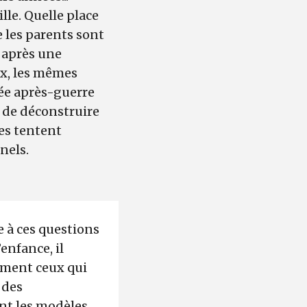
lle. Quelle place
 les parents sont
 après une
ux, les mêmes
née après-guerre
l de déconstruire
s tentent
nels.
e à ces questions
enfance, il
mment ceux qui
 des
ent les modèles