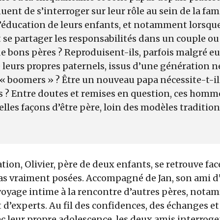
uent de s’interroger sur leur rôle au sein de la fami
’éducation de leurs enfants, et notamment lorsque
se partager les responsabilités dans un couple ou
de bons pères ? Reproduisent-ils, parfois malgré e
 leurs propres paternels, issus d’une génération 
e « boomers » ? Être un nouveau papa nécessite-t-i
 ? Entre doutes et remises en question,
ces homme
lles façons d’être père, loin des modèles tradition
tion, Olivier, père de deux enfants, se retrouve fac
 pas vraiment posées. Accompagné de Jan, son ami d’
oyage intime à la rencontre d’autres pères, nota
t d’experts. Au fil des confidences, des échanges et
ec leur propre adolescence, les deux amis interrog