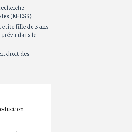
 recherche
iales (EHESS)
petite fille de 3 ans
 prévu dans le
en droit des
roduction