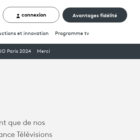
connexion
Avantages fidélité
rcher un contenu
ctions et innovation
Programme
tv
JO Paris 2024
Merci
ent que de nos
rance Télévisions