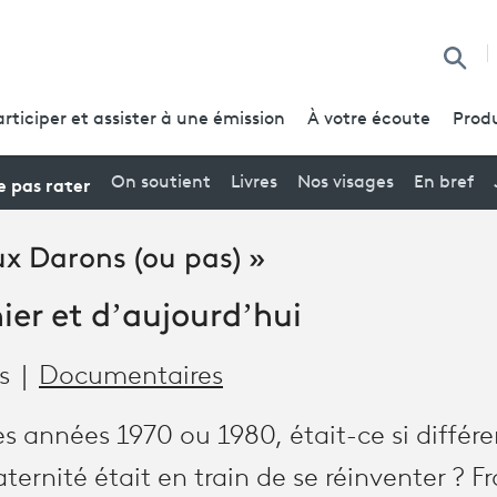
Reche
articiper et assister à une émission
À votre écoute
Produ
 pas rater
On soutient
Livres
Nos visages
En bref
x Darons (ou pas) »
hier et d’aujourd’hui
s
Documentaires
es années 1970 ou 1980, était-ce si différ
paternité était en train de se réinventer ? F