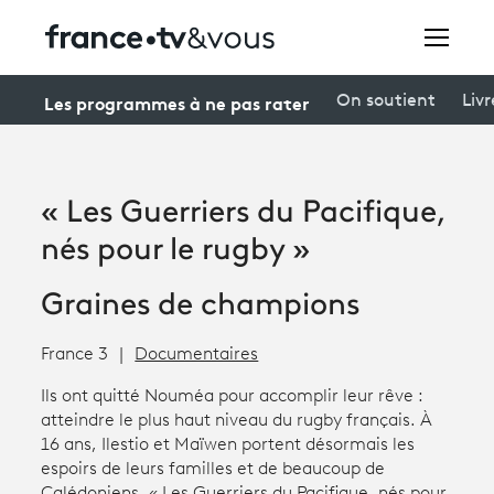
Rechercher
Les programmes à ne pas rater
On soutient
Livr
Festivals
« Les Guerriers du Pacifique,
Creators
nés pour le rugby »
À la une
Graines de champions
Participer et assister à une émission
France 3
Documentaires
À votre écoute
Ils ont quitté Nouméa pour accomplir leur rêve :
atteindre le plus haut niveau du rugby français. À
Productions et innovation
16 ans, Ilestio et Maïwen portent désormais les
espoirs de leurs familles et de beaucoup de
Programme
tv
Calédoniens. « Les Guerriers du Pacifique, nés pour