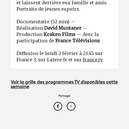
et laissent derrière eux famille et amis.
Portraits de jeunes espoirs.
Documentaire (52 min) —
Réalisation
David Muntaner
—
Production
Kraken Films
— Avec la
participation de
France Télévisions
Diffusion le lundi 2 février à 23.45 sur
France 3, sur La1ere.fr et sur
france.tv
Voir la grille des programmes TV disponibles cette
semaine
Partager
Partager cet article sur Face
Partager cet article sur