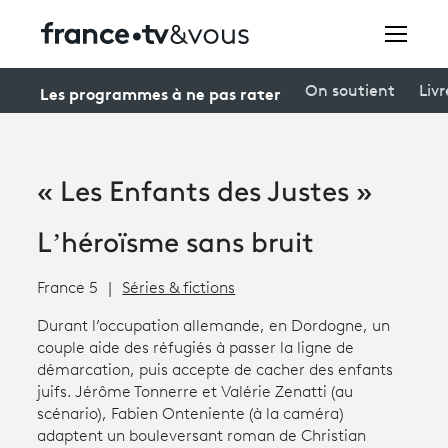
Rechercher
Les programmes à ne pas rater
On soutient
Livr
Festivals
« Les Enfants des Justes »
Creators
L’héroïsme sans bruit
À la une
France 5
Séries & fictions
Participer et assister à une émission
Durant l’occupation allemande, en Dordogne, un
À votre écoute
couple aide des réfugiés à passer la ligne de
démarcation, puis accepte de cacher des enfants
Productions et innovation
juifs. Jérôme Tonnerre et Valérie Zenatti (au
scénario), Fabien Onteniente (à la caméra)
Programme
tv
adaptent un bouleversant roman de Christian