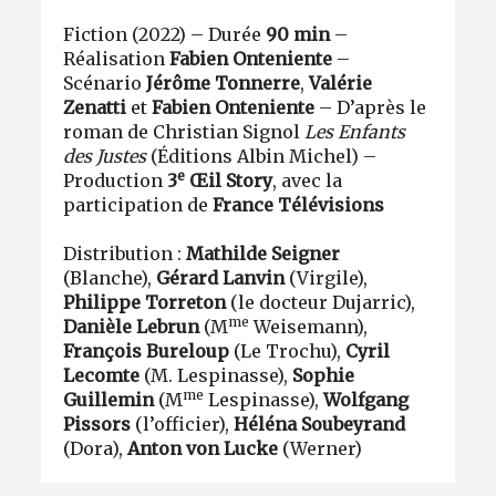
Fiction (2022) – Durée
90 min
–
Réalisation
Fabien Onteniente
–
Scénario
Jérôme Tonnerre
,
Valérie
Zenatti
et
Fabien Onteniente
– D’après le
roman de Christian Signol
Les Enfants
des Justes
(Éditions Albin Michel) –
e
Production
3
Œil Story
, avec la
participation de
France Télévisions
Distribution :
Mathilde Seigner
(Blanche),
Gérard Lanvin
(Virgile),
Philippe Torreton
(le docteur Dujarric),
me
Danièle Lebrun
(M
Weisemann),
François Bureloup
(Le Trochu),
Cyril
Lecomte
(M. Lespinasse),
Sophie
me
Guillemin
(M
Lespinasse),
Wolfgang
Pissors
(l’officier),
Héléna Soubeyrand
(Dora),
Anton von Lucke
(Werner)