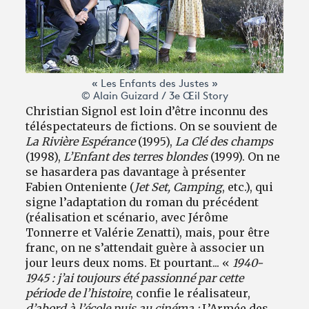
« Les Enfants des Justes »
© Alain Guizard / 3e Œil Story
Christian Signol est loin d’être inconnu des
téléspectateurs de fictions. On se souvient de
La Rivière Espérance
(1995),
La Clé des champs
(1998),
L’Enfant des terres blondes
(1999). On ne
se hasardera pas davantage à présenter
Fabien Onteniente (
Jet Set, Camping
, etc.), qui
signe l’adaptation du roman du précédent
(réalisation et scénario, avec Jérôme
Tonnerre et Valérie Zenatti), mais, pour être
franc, on ne s’attendait guère à associer un
jour leurs deux noms. Et pourtant... «
1940-
1945 : j’ai toujours été passionné par cette
période de l’histoire
, confie le réalisateur,
d’abord à l’école puis au cinéma :
L’Armée des