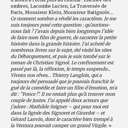
ombres, Lacombe Lucien, La Traversée de
Paris, Monsieur Klein, Monsieur Batignole
…
Ce moment sombre a révélé les caractères. Je me
suis toujours posé cette question : qu’aurions-
nous fait ? J’avais depuis bien longtemps l’idée
de faire mon film de guerre, de raconter la petite
histoire dans la grande histoire. J’ai acheté de
nombreux livres sur le sujet, été visité les sites
du Débarquement, et puis je suis tombé sur le
roman de Christian Signol. Le confinement est
passé par là, la réflexion, le temps suspendu...
Vivons nos rêves… Thierry Langlois, qui a
toujours été persuadé que je pouvais franchir le
gué de la comédie et faire un film d’émotion, m’a
dit : "Fonce !". Il ne restait plus qu’à trouver mon
couple de Justes. J’ai appelé deux acteurs que
j’adore : Mathilde Seigner – qui pour moi est
dans la lignée des Signoret et Girardot – et
Gérard Lanvin, dont le caractère bien trempé à
la Ventura pouvait camper un grand Virgile.
»