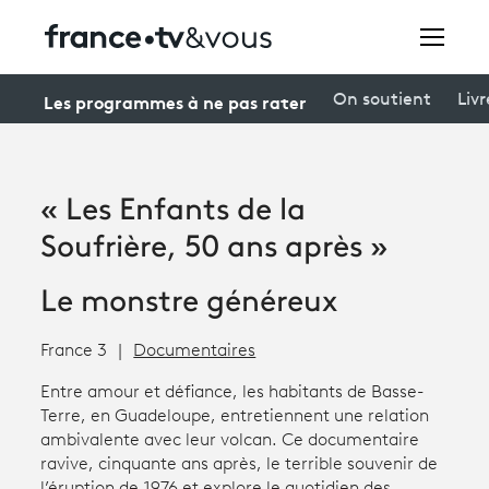
Rechercher
Les programmes à ne pas rater
On soutient
Livr
Festivals
« Les Enfants de la
Creators
Soufrière, 50 ans après »
À la une
Le monstre généreux
Participer et assister à une émission
France 3
Documentaires
À votre écoute
Entre amour et défiance, les habitants de Basse-
Terre, en Guadeloupe, entretiennent une relation
Productions et innovation
ambivalente avec leur volcan. Ce documentaire
ravive, cinquante ans après, le terrible souvenir de
Programme
tv
l’éruption de 1976 et explore le quotidien des