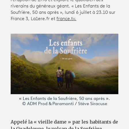
riverains du généreux géant. « Les Enfants de la
Soufrière, 50 ans après », lundi 6 juillet à 23.10 sur
Avantages fidélité
France 3, La1ere.fr et
france.tv.
connexion
« Les Enfants de la Soufrière, 50 ans après ».
© ADM Prod & Paramonti / Stève Siracuse
Appelé la « vieille dame » par les habitants de
la Guadeloupe, le volcan de la Soufrière