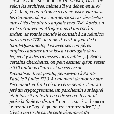
à Marie-Alice Sinaman : «
On pense qu'il est né,
selon les archives, même s'il y a débat, en 1695
[à Calais]
et on retrouve sa trace assez vite dans
les Caraïbes, où il a commencé sa carrière là-bas
aux côtés des pirates anglais vers 1716. Après, on
va le retrouver en Afrique puis dans l'océan
Indien. Et tout le monde le connaît à La Réunion
parce qu'en 1721, au mois d'avril, le jour de la
Saint-Quasimodo, il va avec ses compères
anglais capturer un vaisseau portugais dans
lequel il y a des richesses incroyables
[...].
Selon
certains chercheurs, on peut estimer qu'on serait
à 330 millions d'euros si on essaye de
l'actualiser. Il est pendu, pense-t-on à Saint-
Paul, le 7 juillet 1730. Au moment de monter sur
l'échafaud, enfin là où il va être pendu, il aurait
jeté un cryptogramme, un parchemin sur lequel
était inscrit un texte en code secret. Il l'aurait
jeté à la foule en disant
“
mon trésor à qui saura
le prendre
”
ou
“
à qui saura comprendre
”
[...].
C'est à partir de ça, de cette légende et du