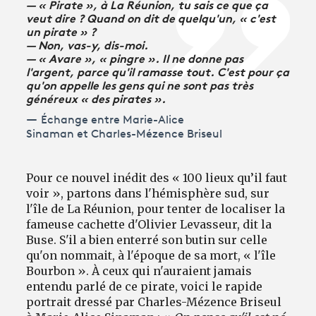
— « Pirate », à La Réunion, tu sais ce que ça
veut dire ? Quand on dit de quelqu'un, « c'est
un pirate » ?
— Non, vas-y, dis-moi.
— « Avare », « pingre ». Il ne donne pas
l'argent, parce qu'il ramasse tout. C'est pour ça
qu'on appelle les gens qui ne sont pas très
généreux « des pirates ».
Échange entre Marie-Alice
Sinaman et Charles-Mézence Briseul
Pour ce nouvel inédit des « 100 lieux qu’il faut
voir », partons dans l'hémisphère sud, sur
l'île de La Réunion, pour tenter de localiser la
fameuse cachette d'Olivier Levasseur, dit la
Buse. S'il a bien enterré son butin sur celle
qu'on nommait, à l'époque de sa mort, « l'île
Bourbon ». À ceux qui n'auraient jamais
entendu parlé de ce pirate, voici le rapide
portrait dressé par Charles-Mézence Briseul