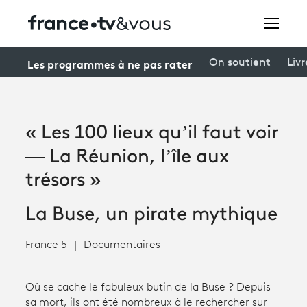
Rechercher
Les programmes à ne pas rater
On soutient
Livr
Festivals
« Les 100 lieux qu’il faut voir
Creators
— La Réunion, l’île aux
À la une
trésors »
Participer et assister à une émission
La Buse, un pirate mythique
À votre écoute
France 5
Documentaires
Productions et innovation
Où se cache le fabuleux butin de la Buse ? Depuis
Programme
tv
sa mort, ils ont été nombreux à le rechercher sur