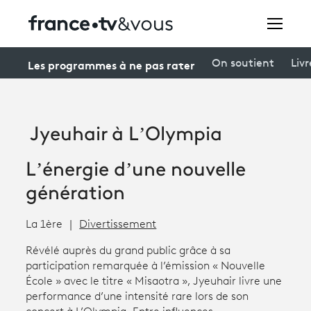
Rechercher
Les programmes à ne pas rater
On soutient
Livr
Festivals
Jyeuhair à L’Olympia
Creators
L’énergie d’une nouvelle
À la une
génération
Participer et assister à une émission
La 1ère
Divertissement
À votre écoute
Révélé auprès du grand public grâce à sa
Productions et innovation
participation remarquée à l’émission « Nouvelle
École » avec le titre « Misaotra », Jyeuhair livre une
Programme
tv
performance d’une intensité rare lors de son