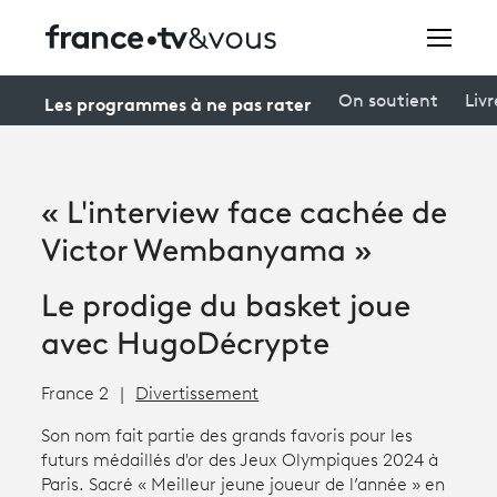
Rechercher
Les programmes à ne pas rater
On soutient
Livr
Festivals
« L'interview face cachée de
Creators
Victor Wembanyama »
À la une
Le prodige du basket joue
Participer et assister à une émission
avec HugoDécrypte
À votre écoute
France 2
Divertissement
Productions et innovation
Son nom fait partie des grands favoris pour les
futurs médaillés d'or des Jeux Olympiques 2024 à
Programme
tv
Paris. Sacré « Meilleur jeune joueur de l’année » en