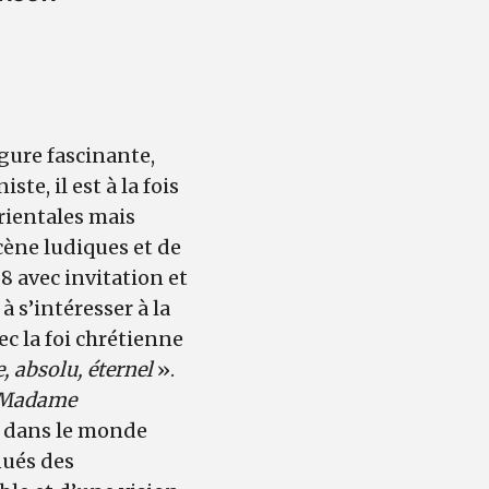
igure fascinante,
e, il est à la fois
orientales mais
cène ludiques et de
 avec invitation et
à s’intéresser à la
c la foi chrétienne
e, absolu, éternel
».
Madame
ts dans le monde
nués des