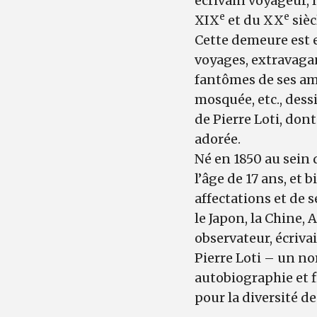
écrivain voyageur, 
e
e
XIX
et du XX
sièc
Cette demeure est e
voyages, extravagan
fantômes de ses amo
mosquée, etc., dess
de Pierre Loti, dont
adorée.
Né en 1850 au sein 
l’âge de 17 ans, et 
affectations et de se
le Japon, la Chine, 
observateur, écriva
Pierre Loti – un no
autobiographie et f
pour la diversité de