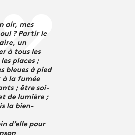
n air, mes
l ? Partir le
aire, un
r à tous les
les places ;
s bleues à pied
t à la fumée
nts ; être soi-
t de lumière ;
is la bien-
in d’elle pour
anson