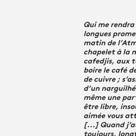
Qui me rendra m
longues promen
matin de l’Atm
chapelet à la m
cafedjis, aux t
boire le café d
de cuivre ; s’a
d’un narguilhé 
même une parti
être libre, ins
aimée vous att
[...] Quand j’a
toujours, long