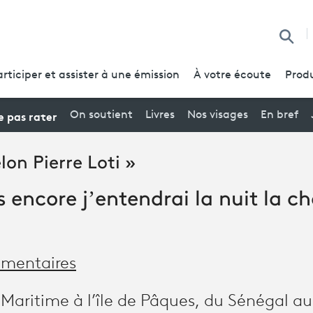
Reche
articiper et assister à une émission
À votre écoute
Produ
 pas rater
On soutient
Livres
Nos visages
En bref
on Pierre Loti »
encore j’entendrai la nuit la c
mentaires
Maritime à l’île de Pâques, du Sénégal a