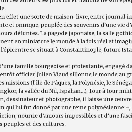
l’un des auteurs les plus lus et traduits de son ép
le.
n effet une sorte de maison-livre, entre journal i
te et onirique, peuplée des souvenirs d’une vie d’
urs défuntes. La pagode japonaise, la salle gothiqu
inent en miniature le monde à la fois réel et imagin
 l’épicentre se situait à Constantinople, future Istan
d’une famille bourgeoise et protestante, engagé d
bientôt officier, Julien Viaud sillonne le monde au g
s missions (l’île de Pâques, la Polynésie, le Sénégal,
Angkor, la vallée du Nil, Ispahan…). Tour à tour mili
in, dessinateur et photographe, il laisse une œuvre
m qui lui fut donné par une reine polynésienne –,
iction, nourrie d’amours impossibles et d’une fas
s peuples et des cultures.