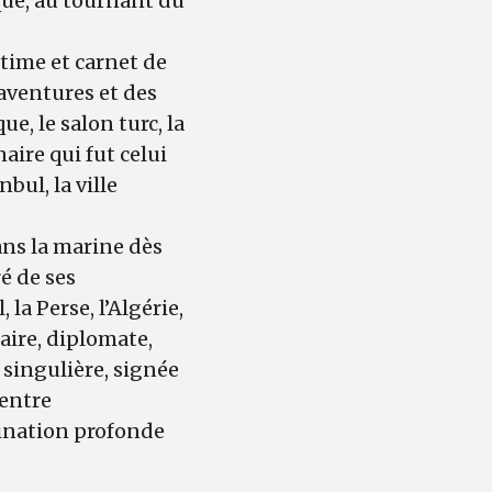
oque, au tournant du
ntime et carnet de
aventures et des
e, le salon turc, la
aire qui fut celui
bul, la ville
ans la marine dès
ré de ses
 la Perse, l’Algérie,
taire, diplomate,
 singulière, signée
 entre
cination profonde