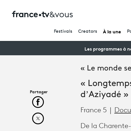
À la une
Festivals
Creators
P
Les programmes à ne
« Le monde sel
« Longtemps 
Partager
d’Aziyadé »
Partager cet article sur Facebook
France 5
Docu
Partager cet article sur X
De la Charente-