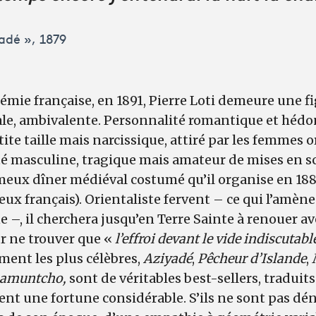
yadé », 1879
adémie française, en 1891, Pierre Loti demeure une f
le, ambivalente. Personnalité romantique et hédonist
ite taille mais narcissique, attiré par les femmes 
té masculine, tragique mais amateur de mises en s
meux dîner médiéval costumé qu’il organise en 1888
x français). Orientaliste fervent – ce qui l’amène 
–, il cherchera jusqu’en Terre Sainte à renouer ave
r ne trouver que «
l’effroi devant le vide indiscutabl
ent les plus célèbres,
Aziyadé
,
Pêcheur d’Islande
,
amuntcho,
sont de véritables best-sellers, tradui
urent une fortune considérable. S’ils ne sont pas dé