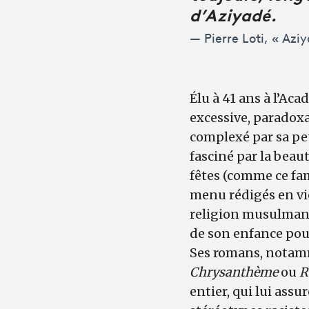
d’Aziyadé.
Pierre Loti, « Azi
Élu à 41 ans à l’Ac
excessive, paradoxa
complexé par sa pet
fasciné par la beau
fêtes (comme ce fa
menu rédigés en vieu
religion musulmane 
de son enfance pou
Ses romans, notamm
Chrysanthème
ou
R
entier, qui lui ass