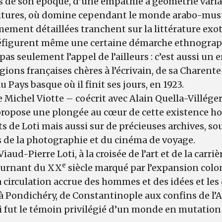
s de son époque, d’une empathie à géométrie varia
ultures, où domine cependant le monde arabo-mus
ement détaillées tranchent sur la littérature exot
réfigurent même une certaine démarche ethnograp
t pas seulement l’appel de l’ailleurs : c’est aussi u
gions françaises chères à l’écrivain, de sa Charent
u Pays basque où il finit ses jours, en 1923.
Michel Viotte – coécrit avec Alain Quella-Villéger,
 propose une plongée au cœur de cette existence h
ts de Loti mais aussi sur de précieuses archives, so
 de la photographie et du cinéma de voyage.
iaud-Pierre Loti, à la croisée de l’art et de la carriè
e
tournant du XX
siècle marqué par l’expansion coloni
 circulation accrue des hommes et des idées et les
à Pondichéry, de Constantinople aux confins de l’A
oti fut le témoin privilégié d’un monde en mutati