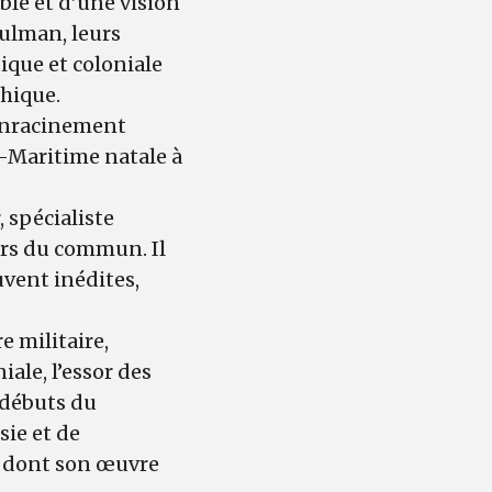
ble et d’une vision
ulman, leurs
ique et coloniale
hique.
n enracinement
e-Maritime natale à
 spécialiste
ors du commun. Il
uvent inédites,
re militaire,
ale, l’essor des
 débuts du
sie et de
on dont son œuvre