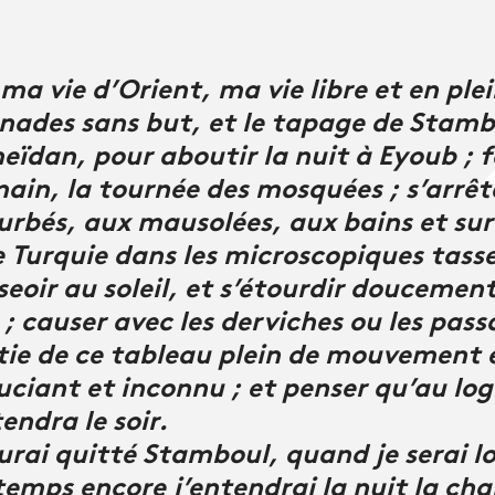
a vie d’Orient, ma vie libre et en plei
ades sans but, et le tapage de Stambou
eïdan, pour aboutir la nuit à Eyoub ; f
ain, la tournée des mosquées ; s’arrête
urbés, aux mausolées, aux bains et sur 
e Turquie dans les microscopiques tasse
sseoir au soleil, et s’étourdir doucemen
; causer avec les derviches ou les passa
e de ce tableau plein de mouvement e
ouciant et inconnu ; et penser qu’au log
endra le soir.
urai quitté Stamboul, quand je serai lo
temps encore j’entendrai la nuit la ch