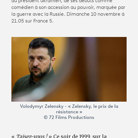
du président ukrainien, de ses débuts comme
comédien à son accession au pouvoir, marquée par
la guerre avec la Russie. Dimanche 10 novembre à
Avantages fidélité
21.05 sur France 5.
connexion
Volodymyr Zelensky - « Zelensky, le prix de la
résistance »
© 72 Films Productions
«
Taisez-vous !
» Ce soir de 1999, sur la