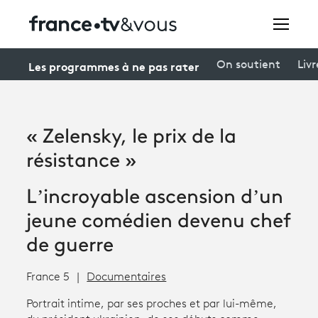
Rechercher
Les programmes à ne pas rater
On soutient
Livr
Festivals
« Zelensky, le prix de la
Creators
résistance »
À la une
L’incroyable ascension d’un
Participer et assister à une émission
jeune comédien devenu chef
À votre écoute
de guerre
Productions et innovation
France 5
Documentaires
Programme
tv
Portrait intime, par ses proches et par lui-même,