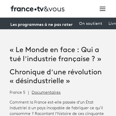
Rechercher
Les programmes à ne pas rater
On soutient
Livr
Festivals
« Le Monde en face : Qui a
Creators
tué l’industrie française ? »
À la une
Chronique d’une révolution
Participer et assister à une émission
« désindustrielle »
À votre écoute
France 5
Documentaires
Productions et innovation
Comment la France est-elle passée d’un État
industriel à un pays incapable de fabriquer ce qu’il
Programme
tv
consomme ? Racontant l’histoire de ces cinquante