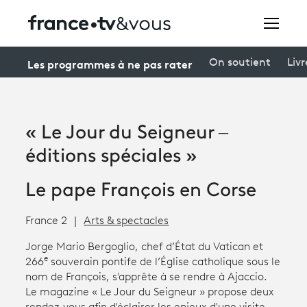
Rechercher
Les programmes à ne pas rater
On soutient
Livr
Festivals
« Le Jour du Seigneur –
Creators
éditions spéciales »
À la une
Le pape François en Corse
Participer et assister à une émission
France 2
Arts & spectacles
À votre écoute
Jorge Mario Bergoglio, chef d’État du Vatican et
e
266
souverain pontife de l’Église catholique sous le
Productions et innovation
nom de François, s'apprête à se rendre à Ajaccio.
Programme
tv
Le magazine « Le Jour du Seigneur » propose deux