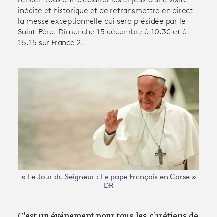
rendez-vous afin d'éclairer les enjeux d'une visite
inédite et historique et de retransmettre en direct
la messe exceptionnelle qui sera présidée par le
Avantages fidélité
Saint-Père. Dimanche 15 décembre à 10.30 et à
15.15 sur France 2.
connexion
« Le Jour du Seigneur : Le pape François en Corse »
DR
C’est un événement pour tous les chrétiens de