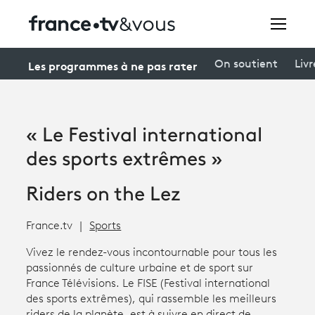
Rechercher
Les programmes à ne pas rater
On soutient
Livr
Festivals
« Le Festival international
Creators
des sports extrêmes »
À la une
Riders on the Lez
Participer et assister à une émission
France.tv
Sports
À votre écoute
Vivez le rendez-vous incontournable pour tous les
passionnés de culture urbaine et de sport sur
Productions et innovation
France Télévisions. Le FISE (Festival international
des sports extrêmes), qui rassemble les meilleurs
Programme
tv
riders de la planète, est à suivre en direct de