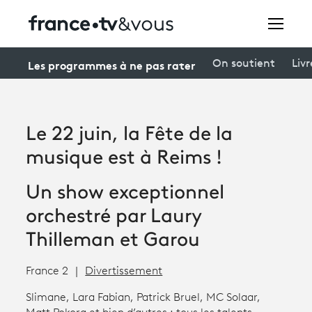
Rechercher
Les programmes à ne pas rater
On soutient
Livr
Festivals
Le 22 juin, la Fête de la
Creators
musique est à Reims !
À la une
Un show exceptionnel
Participer et assister à une émission
orchestré par Laury
Thilleman et Garou
À votre écoute
Productions et innovation
France 2
Divertissement
Programme
tv
Slimane, Lara Fabian, Patrick Bruel, MC Solaar,