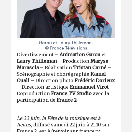
Garou et Laury Thilleman.
© France Télévisions
Divertissement –
Animation Garou
et
Laury Thilleman
– Production
Maryse
Marascia
– Réalisation
Tristan Carné
–
Scénographie et chorégraphie
Kamel
Ouali
– Direction photo
Frédéric Dorieux
– Direction artistique
Emmanuel Virot
–
Coproduction
France TV Studio
avec la
participation de
France 2
Le 22 juin, la Fête de la musique est à
Reims
, diffusé samedi 22 juin à 21.10 sur
France 2, est à (re)voir sur
france.tv