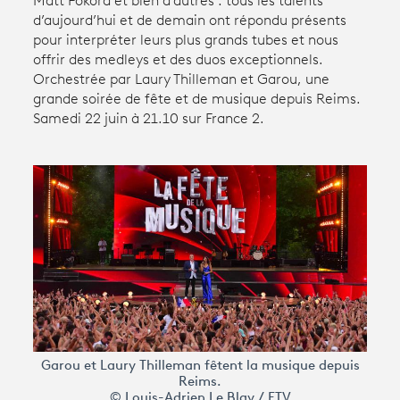
Matt Pokora et bien d’autres : tous les talents
d’aujourd’hui et de demain ont répondu présents
pour interpréter leurs plus grands tubes et nous
Avantages fidélité
offrir des medleys et des duos exceptionnels.
Orchestrée par Laury Thilleman et Garou, une
connexion
grande soirée de fête et de musique depuis Reims.
Samedi 22 juin à 21.10 sur France 2.
Garou et Laury Thilleman fêtent la musique depuis
Reims.
© Louis-Adrien Le Blay / FTV