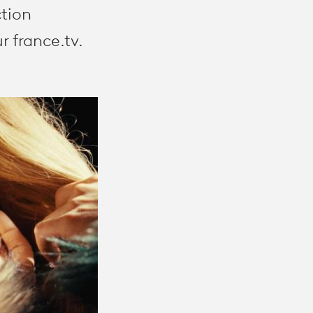
ction
r france.tv.