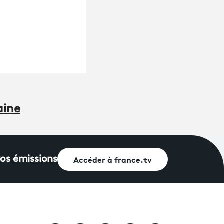
aine
Accéder à france.tv
vos émissions