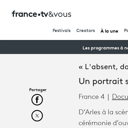
À la une
Festivals
Creators
P
Les programmes à ne
« L’absent, da
Un portrait 
Partager
France 4
Docu
Partager cet article sur Facebook
D’Arles à la scè
Partager cet article sur X
cérémonie d’ouv