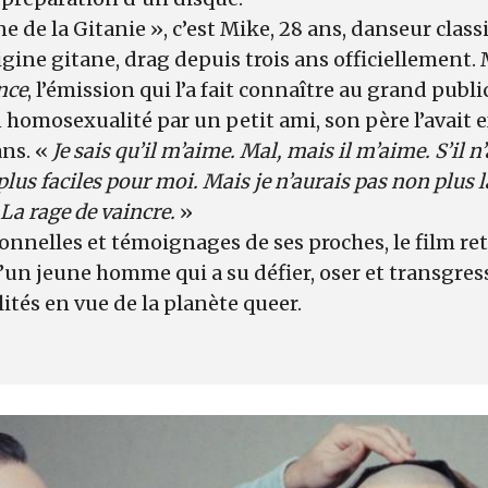
ine de la Gitanie », c’est Mike, 28 ans, danseur class
origine gitane, drag depuis trois ans officiellement.
nce
, l’émission qui l’a fait connaître au grand pub
n homosexualité par un petit ami, son père l’avait 
 ans. «
Je sais qu’il m’aime. Mal, mais il m’aime. S’il n’a
plus faciles pour moi. Mais je n’aurais pas non plus l
 La rage de vaincre.
»
onnelles et témoignages de ses proches, le film ret
’un jeune homme qui a su défier, oser et transgres
ités en vue de la planète queer.