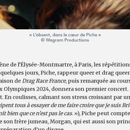
« L’absent, dans le cœur de Piche »
© Wagram Productions
cène de l’Élysée-Montmartre, à Paris, les répétition
 quelques jours, Piche, rappeur queer et drag quee
aison de
Drag Race France
, puis remarquée au cour
ux Olympiques 2024, donnera son premier concert
t. En coulisses, calmant son stress croissant par 
cipent tous à essayer de me faire croire que je suis B
it bien que ce n’est pas le cas
. »), Piche peut compte
de son frère jumeau, Morgan, qui est aussi son prin
a préparation d’un disque.