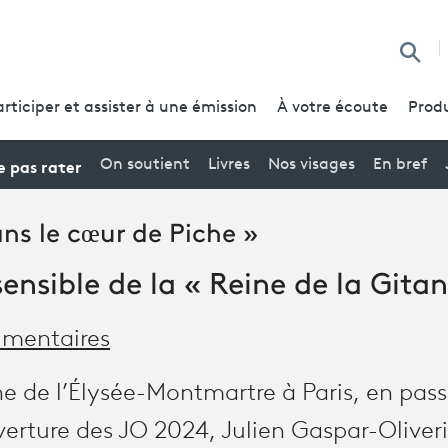
Reche
articiper et assister à une émission
À votre écoute
Produ
 pas rater
On soutient
Livres
Nos visages
En bref
ns le cœur de Piche »
sensible de la « Reine de la Gitan
mentaires
ne de l’Élysée-Montmartre à Paris, en pass
erture des JO 2024, Julien Gaspar-Oliveri 