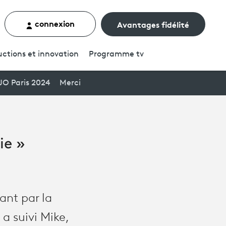
connexion
Avantages fidélité
rcher un contenu
ctions et innovation
Programme
tv
JO Paris 2024
Merci
ie »
ant par la
a suivi Mike,