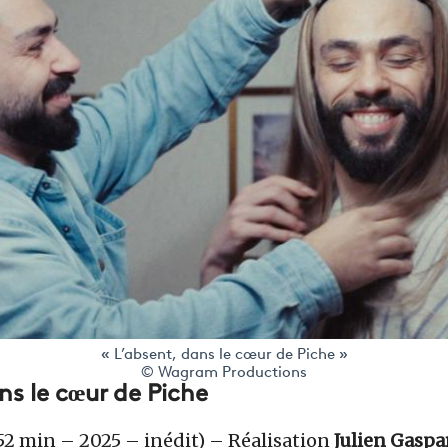
« L’absent, dans le cœur de Piche »
© Wagram Productions
ns le cœur de Piche
2 min – 2025 – inédit) – Réalisation
Julien Gaspa