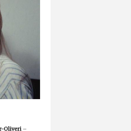
r-Oliveri
–