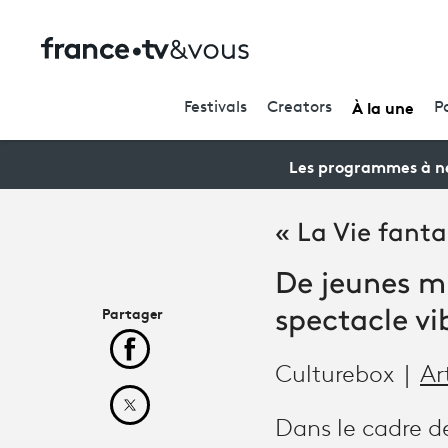
À la une
Festivals
Creators
P
Les programmes à ne
« La Vie fanta
De jeunes mu
Partager
spectacle v
Partager cet article sur Facebook
Culturebox
Ar
Partager cet article sur X
Dans le cadre d