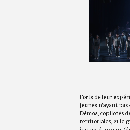
Forts de leur expé
jeunes n’ayant pas 
Démos, copilotés de
territoriales, et l
jeunes danseurs (de