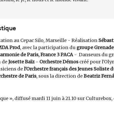
stique
ation au Cepac Silo, Marseille - Réalisation
Sébast
DA Prod
, avec la participation du
groupe Grenade, 
armonie de Paris, France 3 PACA
- Danseurs du g
n de
Josette Baïz
-
Orchestre Démos
créé pour l'Ol
usiciens de
l'Orchestre français des Jeunes Soliste
rchestre de Paris
, sous la direction de
Beatriz Fern
que », diffusé mardi 11 juin à 21.10 sur Culturebox, e