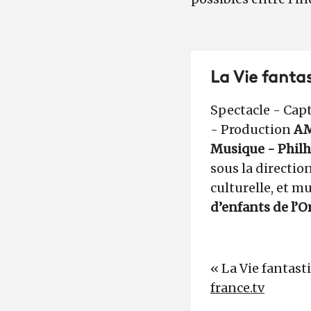
La Vie fanta
Spectacle - Capt
- Production
AM
Musique - Philh
sous la directio
culturelle, et m
d’enfants de l’O
« La Vie fantasti
france.tv