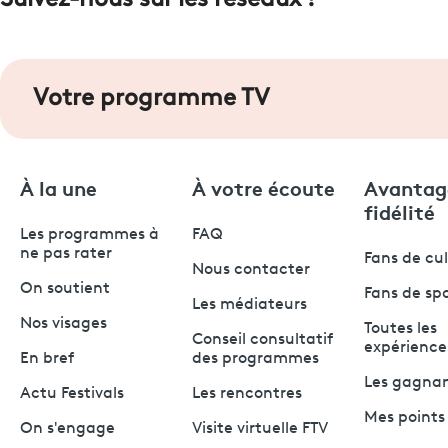
Suivez-nous sur les réseaux !
Votre programme TV
À la une
À votre écoute
Avantag
fidélité
Les programmes à
FAQ
ne pas rater
Fans de cu
Nous contacter
On soutient
Fans de sp
Les médiateurs
Nos visages
Toutes les
Conseil consultatif
expérience
En bref
des programmes
Les gagna
Actu Festivals
Les rencontres
Mes points 
On s'engage
Visite virtuelle FTV