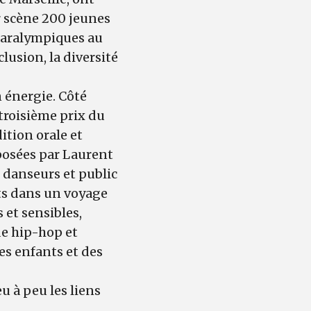
r scène 200 jeunes
 paralympiques au
lusion, la diversité
n énergie. Côté
 troisième prix du
tion orale et
posées par Laurent
 danseurs et public
nts dans un voyage
 et sensibles,
de hip-hop et
es enfants et des
eu à peu les liens