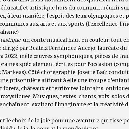
 éducatif et artistique hors du commun : réunir su
rer, à leur manière, l’esprit des Jeux olympiques et
communes aux arts et aux sports (l’excellence, l’inc
salisme).
ntastique
, un conte musical haut en couleur, tout e
e dirigé par Beatriz Fernández Aucejo, lauréate du
a 2022, mêle œuvres symphoniques, pièces de tradi
raines spécialement écrites pour l’occasion (com
 Markeas). Côté chorégraphie, Josette Baïz conduit
eune prisonnière attirant à elle une troupe d’enfa
forêts, châteaux et territoires lointains, oniriques
oxystiques. Musiques, textes, chants, voix, solos 
enchaînent, exaltant l’imaginaire et la créativité d
it le choix de la joie pour une aventure qui tisse p
dividu, le je, le nous et le monde vivant.