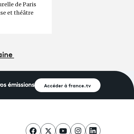
relle de Paris
se et théâtre
maine
Accéder à france.tv
vos émissions