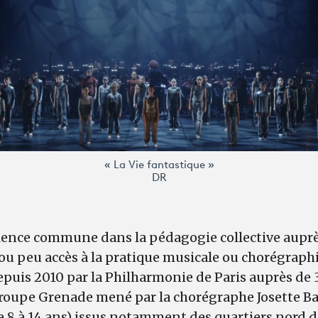
« La Vie fantastique »
DR
rience commune dans la pédagogie collective auprè
ou peu accès à la pratique musicale ou chorégraphi
puis 2010 par la Philharmonie de Paris auprès de 3
e groupe Grenade mené par la chorégraphe Josette Ba
 8 à 14 ans) issus notamment des quartiers nord d