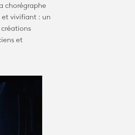
 la chorégraphe
t vivifiant : un
créations
iens et