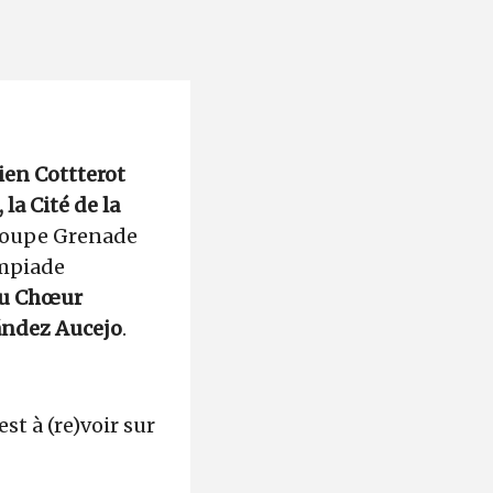
ien Cottterot
la Cité de la
roupe Grenade
ympiade
 du Chœur
ández Aucejo
.
st à (re)voir sur