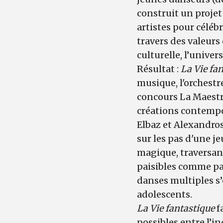
construit un projet
artistes pour céléb
travers des valeurs 
culturelle, l’univer
Résultat :
La Vie fa
musique, l'orchestr
concours La Maestr
créations contempo
Elbaz et Alexandros
sur les pas d'une j
magique, traversant 
paisibles comme par
danses multiples s’
adolescents.
La Vie fantastique
fa
possibles entre l’in