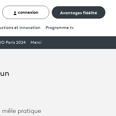
connexion
Avantages fidélité
rcher un contenu
ctions et innovation
Programme
tv
JO Paris 2024
Merci
 un
i mêle pratique