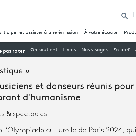
Reche
articiper et assister à une émission
À votre écoute
Produ
 pas rater
On soutient
Livres
Nos visages
En bref
stique »
siciens et danseurs réunis pour
ibrant d'humanisme
ts & spectacles
e l’Olympiade culturelle de Paris 2024, qu