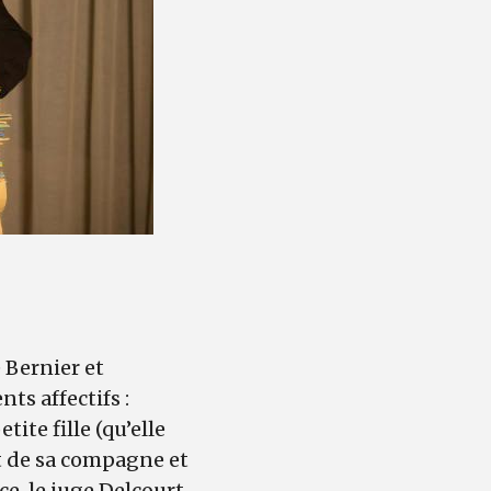
 Bernier et
s affectifs :
ite fille (qu’elle
it de sa compagne et
ice, le juge Delcourt