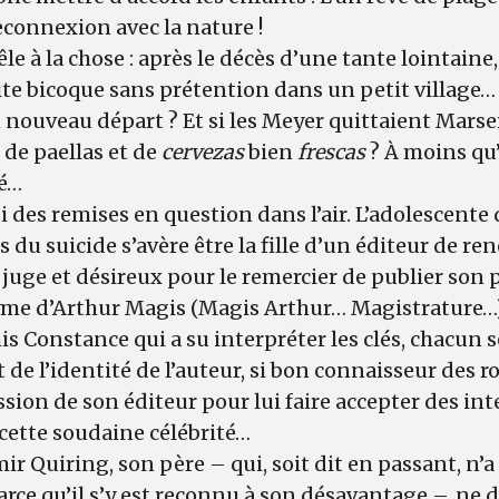
reconnexion avec la nature !
le à la chose : après le décès d’une tante lointaine
ite bicoque sans prétention dans un petit village…
 nouveau départ ? Et si les Meyer quittaient Marsei
 de paellas et de
cervezas
bien
frescas
? À moins qu’
é…
ssi des remises en question dans l’air. L’adolescente
s du suicide s’avère être la fille d’un éditeur de 
 juge et désireux pour le remercier de publier son
e d’Arthur Magis (Magis Arthur… Magistrature…), 
mis Constance qui a su interpréter les clés, chacun 
 de l’identité de l’auteur, si bon connaisseur des ro
sion de son éditeur pour lui faire accepter des int
cette soudaine célébrité…
ir Quiring, son père – qui, soit dit en passant, n’a
rce qu’il s’y est reconnu à son désavantage –, ne d