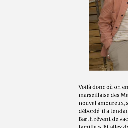
Voilà donc où on en
marseillaise des Mey
nouvel amoureux, ses
débordé, il a tend
Barth rêvent de vac
famille ». Et allez 