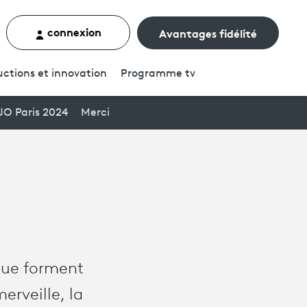
connexion
Avantages fidélité
rcher un contenu
ctions et innovation
Programme
tv
JO Paris 2024
Merci
 que forment
erveille, la