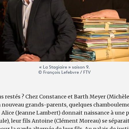
« La Stagiaire » saison 9.
© François Lefebvre / FTV
restés ? Chez Constance et Barth Meyer (Michèle
, à nouveau grands-parents, quelques chamboulement
e Alice (Jeanne Lambert) donnait naissance à une pet
eule), leur fils Antoine (Clément Moreau) se sépara
our la garde alternée de leur fils. Au palais de just