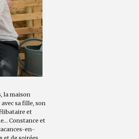
s, la maison
avec sa fille, son
libataire et
ie… Constance et
 vacances-en-
s et de soirées