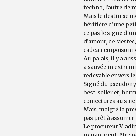
techno, l’autre de 
Mais le destin se mê
héritière d’une pet
ce pas le signe d’un
d’amour, de siestes,
cadeau empoisonn
Au palais, il y a au
a sauvée in extremi
redevable envers le
Signé du pseudonym
best-seller et, hor
conjectures au sujet
Mais, malgré la pres
pas prêt à assumer 
Le procureur Vladim
roman, peut-être pa