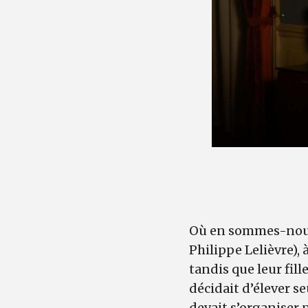
Où en sommes-nous 
Philippe Lelièvre)
tandis que leur fill
décidait d’élever s
devait s’organiser p