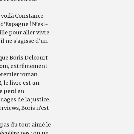
, voilà Constance
 d’Espagne ! N’est-
lle pour aller vivre
il ne s’agisse d’un
 que Boris Delcourt
renom, extrêmement
 premier roman.
le livre est un
se perd en
uages de la justice.
erviews, Boris n’est
 pas du tout aimé le
écolère pas : on ne