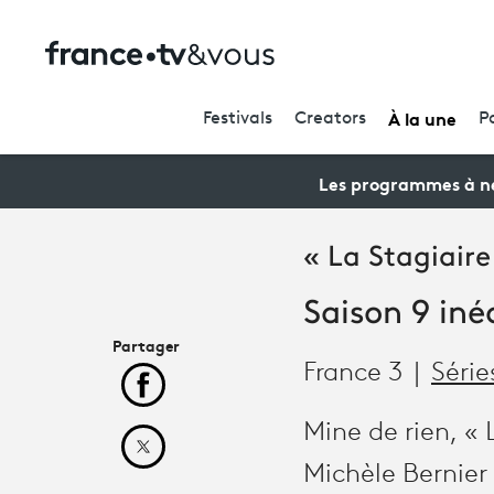
À la une
Festivals
Creators
P
Les programmes à ne
« La Stagiaire
Saison 9 inéd
Partager
France 3
Série
Partager cet article sur Facebook
Mine de rien, « 
Partager cet article sur X
Michèle Bernier