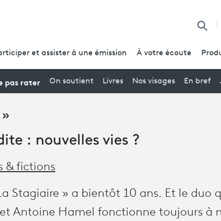
Reche
articiper et assister à une émission
À votre écoute
Produ
 pas rater
On soutient
Livres
Nos visages
En bref
 »
ite : nouvelles vies ?
s & fictions
La Stagiaire » a bientôt 10 ans. Et le duo
 et Antoine Hamel fonctionne toujours à m