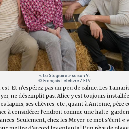
« La Stagiaire » saison 9.
© François Lefebvre / FTV
 est. Et n’espérez pas un peu de calme. Les Tamari
er, ne désemplit pas. Alice y est toujours installée 
 lapins, ses chèvres, etc., quant à Antoine, père cé
ance à considérer l’endroit comme une halte-garder
ances. Seulement, chez les Meyer, ce mot s’écrit «
donc mettre d’accord les enfants ! L’un rêve de plage