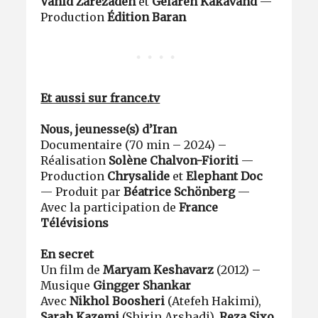
Vahid Zarezadeh
et
Gelareh Kakavand
—
Production
Édition Baran
Et aussi sur france.tv
Nous, jeunesse(s) d’Iran
Documentaire (70 min – 2024) –
Réalisation
Solène Chalvon-Fioriti
—
Production
Chrysalide
et
Elephant Doc
— Produit par
Béatrice Schönberg
—
Avec la participation de
France
Télévisions
En secret
Un film de
Maryam Keshavarz
(2012) –
Musique
Gingger Shankar
Avec
Nikhol Boosheri
(Atefeh Hakimi),
Sarah Kazemi
(Shirin Arshadi),
Reza Sixo