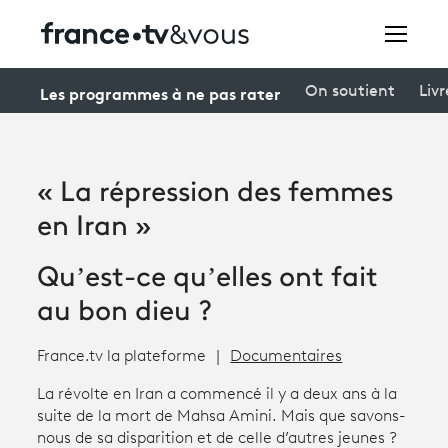
Rechercher
Les programmes à ne pas rater
On soutient
Livr
Festivals
« La répression des femmes
Creators
en Iran »
À la une
Qu’est-ce qu’elles ont fait
Participer et assister à une émission
au bon dieu ?
À votre écoute
France.tv la plateforme
Documentaires
Productions et innovation
La révolte en Iran a commencé il y a deux ans à la
suite de la mort de Mahsa Amini. Mais que savons-
Programme
tv
nous de sa disparition et de celle d’autres jeunes ?