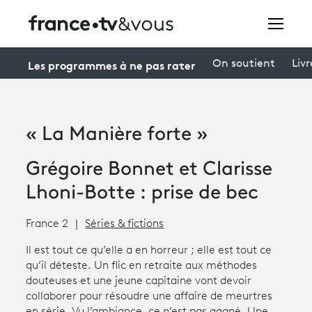
Rechercher
Les programmes à ne pas rater
On soutient
Livr
Festivals
« La Manière forte »
Creators
Grégoire Bonnet et Clarisse
À la une
Lhoni-Botte : prise de bec
Participer et assister à une émission
France 2
Séries & fictions
À votre écoute
Il est tout ce qu’elle a en horreur ; elle est tout ce
qu’il déteste. Un flic en retraite aux méthodes
Productions et innovation
douteuses et une jeune capitaine vont devoir
collaborer pour résoudre une affaire de meurtres
Programme
tv
en série. Vu l’ambiance, ce n’est pas gagné. Une