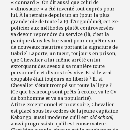
« connard ». On dit aussi que celui de
« dinosaure » a été inventé tout exprès pour
lui. À la retraite depuis un an (pour la plus
grande joie de toute la PJ d’Angoulême), cet ex-
policier aux méthodes plutôt controversées
va devoir reprendre du service (là, c’est la
panique dans les bureaux) pour enquêter sur
de nouveaux meurtres portant la signature de
Gabriel Laporte, un tueur, toujours en prison,
que Chevalier a lui-même arrêté en lui
extorquant des aveux à sa manière toute
personnelle et disons très vive. Et si le vrai
coupable était toujours en liberté ? Et si
Chevalier s’était trompé sur toute la ligne ?
(Ce que beaucoup sont prêts à croire, vu le CV
du bonhomme et vu sa popularité).
À titre exceptionnel et provisoire, Chevalier
est placé sous les ordres de la jeune capitaine
Kabongo, aussi moderne qu’il est
old school
,
aussi progressiste qu’il est conservateur.
C’est bien simple, chacun est le cauchemar de