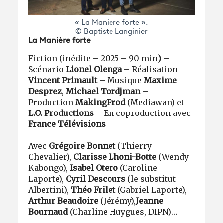
« La Manière forte ».
© Baptiste Langinier
La Manière forte
Fiction (inédite – 2025 – 90 min
)
–
Scénario
Lionel Olenga
– Réalisation
Vincent Primault
– Musique
Maxime
Desprez
,
Michael Tordjman
–
Production
MakingProd
(Mediawan) et
L.O. Productions
– En coproduction avec
France Télévisions
Avec
Grégoire Bonnet
(Thierry
Chevalier),
Clarisse Lhoni-Botte
(Wendy
Kabongo),
Isabel Otero
(Caroline
Laporte),
Cyril Descours
(le substitut
Albertini),
Théo Frilet
(Gabriel Laporte),
Arthur Beaudoire
(Jérémy),
Jeanne
Bournaud
(Charline Huygues, DIPN)…