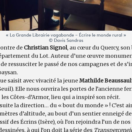
« La Grande Librairie vagabonde – Écrire le monde rural »
© Davis Sandras
contre de
Christian Signol
, au cœur du Quercy, son 
e département du Lot. Auteur d’une œuvre monumen
de ressusciter le passé de nos campagnes et de s’i
paysan.
 saisit avec vivacité la jeune
Mathilde Beaussaul
Seuil). Elle nous ouvrira les portes de l’ancienne fe
les Côtes-d’Armor, lieu qui a inspiré son récit.
uite la direction… du « bout du monde » ! C’est a
ètres d’altitude, au bout d’un sentier enneigé de 
sif des Écrins (Isère), où l’on rejoindra l’un de no
ssinées, à qui l’on doit la série des
Transpercenei