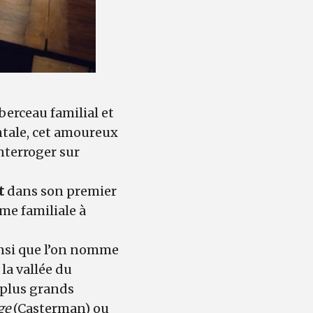
berceau familial et
tale, cet amoureux
nterroger sur
t
dans son premier
rme familiale à
insi que l’on nomme
la vallée du
s plus grands
ge
(Casterman) ou