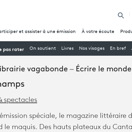
Reche
articiper et assister à une émission
À votre écoute
Produ
 pas rater
On soutient
Livres
Nos visages
En bref
ibrairie vagabonde – Écrire le monde 
champs
& spectacles
mission spéciale, le magazine littéraire 
nd le maquis. Des hauts plateaux du Canta