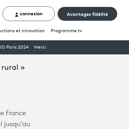
connexion
Avantages fidélité
rcher un contenu
ctions et innovation
Programme
tv
JO Paris 2024
Merci
rural »
de France
l jusqu’au