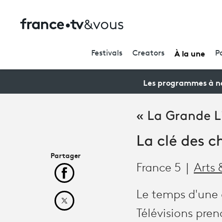
À la une
Festivals
Creators
P
Les programmes à ne
« La Grande L
La clé des 
Partager
France 5
Arts 
Partager cet article sur Facebook
Le temps d'une é
Partager cet article sur X
Télévisions pre