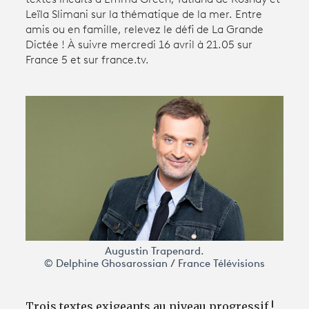
Leïla Slimani sur la thématique de la mer. Entre
amis ou en famille, relevez le défi de La Grande
Avantages fidélité
Dictée ! À suivre mercredi 16 avril à 21.05 sur
France 5 et sur france.tv.
connexion
Augustin Trapenard.
© Delphine Ghosarossian / France Télévisions
Trois textes exigeants au niveau progressif !