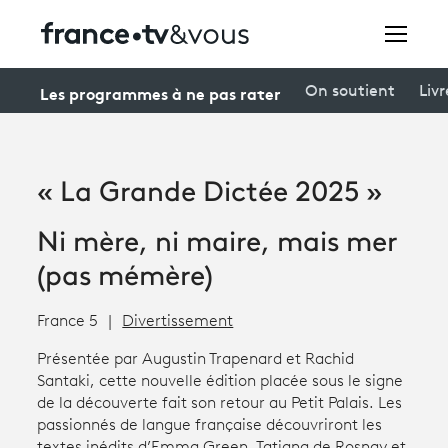
Rechercher
Les programmes à ne pas rater
On soutient
Livr
Festivals
« La Grande Dictée 2025 »
Creators
Ni mère, ni maire, mais mer
À la une
(pas mémère)
Participer et assister à une émission
France 5
Divertissement
À votre écoute
Présentée par Augustin Trapenard et Rachid
Santaki, cette nouvelle édition placée sous le signe
Productions et innovation
de la découverte fait son retour au Petit Palais. Les
passionnés de langue française découvriront les
Programme
tv
textes inédits d’Emma Green, Tatiana de Rosnay et