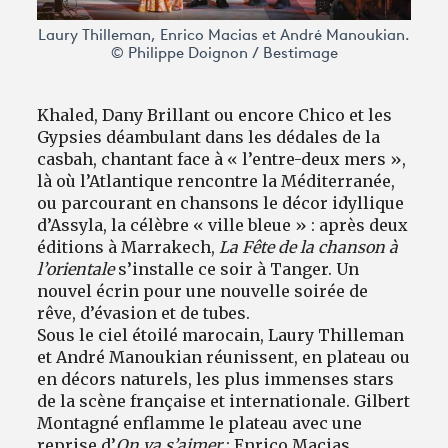
Laury Thilleman, Enrico Macias et André Manoukian.
© Philippe Doignon / Bestimage
Khaled, Dany Brillant ou encore Chico et les
Gypsies déambulant dans les dédales de la
casbah, chantant face à « l’entre-deux mers »,
là où l’Atlantique rencontre la Méditerranée,
ou parcourant en chansons le décor idyllique
d’Assyla, la célèbre « ville bleue » : après deux
éditions à Marrakech,
La Fête de la chanson à
l’orientale
s’installe ce soir à Tanger. Un
nouvel écrin pour une nouvelle soirée de
rêve, d’évasion et de tubes.
Sous le ciel étoilé marocain, Laury Thilleman
et André Manoukian réunissent, en plateau ou
en décors naturels, les plus immenses stars
de la scène française et internationale. Gilbert
Montagné enflamme le plateau avec une
reprise d’
On va s’aimer
; Enrico Macias