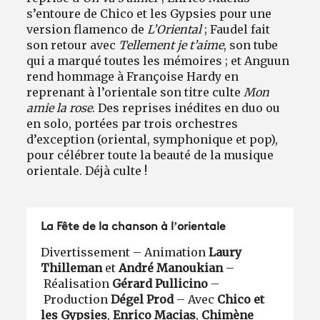
s’entoure de Chico et les Gypsies pour une
version flamenco de
L’Oriental
; Faudel fait
son retour avec
Tellement je t’aime
, son tube
qui a marqué toutes les mémoires ; et Anguun
rend hommage à Françoise Hardy en
reprenant à l’orientale son titre culte
Mon
amie la rose
. Des reprises inédites en duo ou
en solo, portées par trois orchestres
d’exception (oriental, symphonique et pop),
pour célébrer toute la beauté de la musique
orientale. Déjà culte !
La Fête de la chanson à l’orientale
Divertissement – Animation
Laury
Thilleman
et
André Manoukian
–
Réalisation
Gérard Pullicino
–
Production
Dégel Prod
– Avec
Chico et
les Gypsies
,
Enrico Macias
,
Chimène