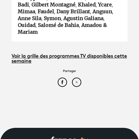
Badi
,
Gilbert Montagné
,
Khaled
,
Ycare
,
Mimaa
,
Faudel
,
Dany Brillant
,
Anguun
,
Anne Sila
,
Symon
,
Agustin Galiana
,
Ouidad
,
Salomé de Bahia
,
Amadou &
Mariam
Voir la grille des programmes TV disponibles cette
semaine
Partager
Partager cet article sur Face
Partager cet article sur