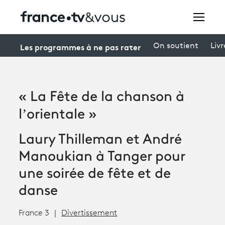
Rechercher
Les programmes à ne pas rater
On soutient
Livr
Festivals
« La Fête de la chanson à
Creators
l’orientale »
À la une
Laury Thilleman et André
Participer et assister à une émission
Manoukian à Tanger pour
À votre écoute
une soirée de fête et de
danse
Productions et innovation
France 3
Divertissement
Programme
tv