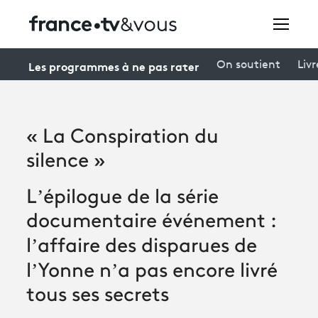
Rechercher
Les programmes à ne pas rater
On soutient
Livr
Festivals
« La Conspiration du
Creators
silence »
À la une
L’épilogue de la série
Participer et assister à une émission
documentaire événement :
À votre écoute
l’affaire des disparues de
l’Yonne n’a pas encore livré
Productions et innovation
tous ses secrets
Programme
tv